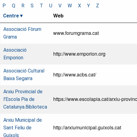
P
Q
R
S
T
U
V
W
X
Y
Z
Web
Centre
Associació Fòrum
www.forumgrama.cat
Grama
Associació
http://www.emporion.org
Emporion
Associació Cultural
http://www.acbs.cat/
Baixa Segarra
Arxiu Provincial de
https://www.escolapia.cat/arxiu-provinc
l'Escola Pia de
Catalunya.Biblioteca
Arxiu Municipal de
http://arxiumunicipal.guixols.cat
Sant Feliu de
Guíxols