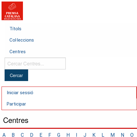
Títols
Col·leccions
Centres
Cercar
Centres...
Iniciar sessió
Participar
Centres
A
B
C
D
E
F
G
H
I
J
K
L
M
N
O