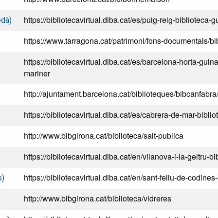
https://bibliotecavirtual.diba.cat/es/puig-reig-biblioteca
edà)
https://www.tarragona.cat/patrimoni/fons-documentals/b
https://bibliotecavirtual.diba.cat/es/barcelona-horta-guin
mariner
http://ajuntament.barcelona.cat/biblioteques/bibcanfabra
https://bibliotecavirtual.diba.cat/es/cabrera-de-mar-bibliot
http://www.bibgirona.cat/biblioteca/salt-publica
https://bibliotecavirtual.diba.cat/en/vilanova-i-la-geltru-bi
https://bibliotecavirtual.diba.cat/en/sant-feliu-de-codines-
s)
http://www.bibgirona.cat/biblioteca/vidreres