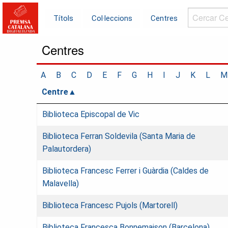
Cercar
Títols
Col·leccions
Centres
Centres...
Centres
A
B
C
D
E
F
G
H
I
J
K
L
M
Centre
Biblioteca Episcopal de Vic
Biblioteca Ferran Soldevila (Santa Maria de
Palautordera)
Biblioteca Francesc Ferrer i Guàrdia (Caldes de
Malavella)
Biblioteca Francesc Pujols (Martorell)
Biblioteca Francesca Bonnemaison (Barcelona)