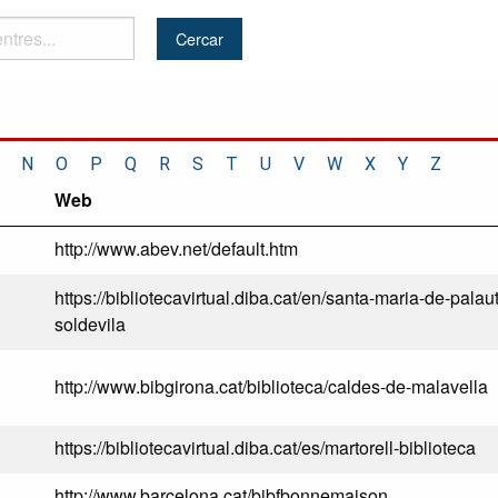
N
O
P
Q
R
S
T
U
V
W
X
Y
Z
Web
http://www.abev.net/default.htm
https://bibliotecavirtual.diba.cat/en/santa-maria-de-palau
soldevila
http://www.bibgirona.cat/biblioteca/caldes-de-malavella
https://bibliotecavirtual.diba.cat/es/martorell-biblioteca
http://www.barcelona.cat/bibfbonnemaison