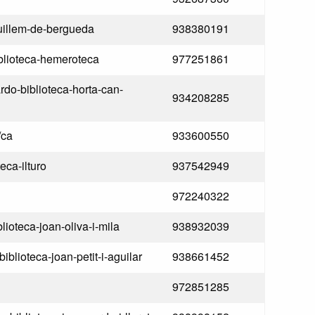
-guillem-de-bergueda
938380191
iblioteca-hemeroteca
977251861
ardo-biblioteca-horta-can-
934208285
/ca
933600550
eca-ilturo
937542949
972240322
blioteca-joan-oliva-i-mila
938932039
biblioteca-joan-petit-i-aguilar
938661452
972851285