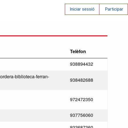
Iniciar sessió
Participar
Telèfon
938894432
tordera-biblioteca-ferran-
938482688
972472350
937756060
932687360