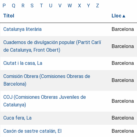
P
Q
R
S
T
U
V
W
X
Y
Z
Títol
Lloc
Barcelona
Catalunya literària
Cuadernos de divulgación popular (Partit Carlí
Barcelona
de Catalunya, Front Obert)
Barcelona
Ciutat i la casa, La
Comisión Obrera (Comisiones Obreras de
Barcelona
Barcelona)
COJ (Comisiones Obreras Juveniles de
Barcelona
Catalunya)
Barcelona
Cuca fera, La
Barcelona
Caxón de sastre catalán, El