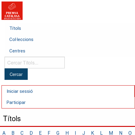
Títols
Col·leccions
Centres
Cercar
Títols...
Iniciar sessió
Participar
Títols
A
B
C
D
E
F
G
H
I
J
K
L
M
N
O