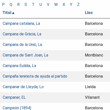
P
Q
R
S
T
U
V
W
X
Y
Z
Títol
Lloc
Barcelona
Campana catalana, La
Barcelona
Campana de Gràcia, La
Barcelona
Campana de la Unió, La
Montblanc
Campana de Sant Joan, La
Barcelona
Campana Eulàlia, La
Barcelona
Campaña leninista de ayuda al partido
Lleida
Campanar de Lleyda, Lo
Vilanant
Campaner, EL
Barcelona
Campeón (1894)