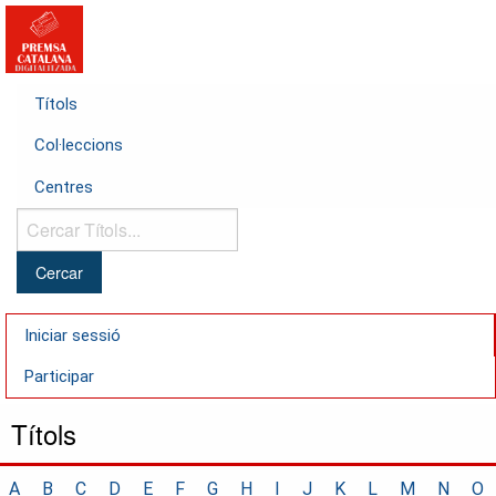
Títols
Col·leccions
Centres
Cercar
Títols...
Iniciar sessió
Participar
Títols
A
B
C
D
E
F
G
H
I
J
K
L
M
N
O