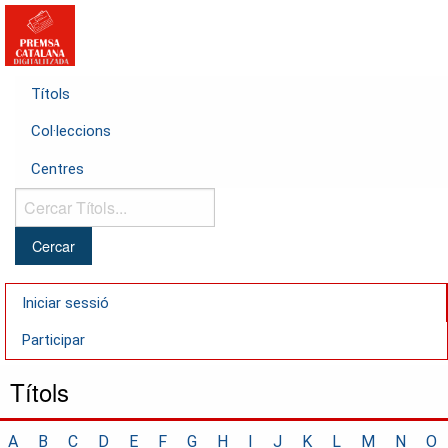
Títols
Col·leccions
Centres
Cercar
Títols...
Iniciar sessió
Participar
Títols
A
B
C
D
E
F
G
H
I
J
K
L
M
N
O