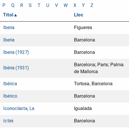
P
Q
R
S
T
U
V
W
X
Y
Z
Títol
Lloc
Figueres
Iberia
Barcelona
Iberia
Barcelona
Iberia (1927)
Barcelona; Paris; Palma
Ibèria (1931)
de Mallorca
Tortosa, Barcelona
Ibérica
Barcelona
Ibérico
Igualada
Iconoclasta, La
Barcelona
Ictini