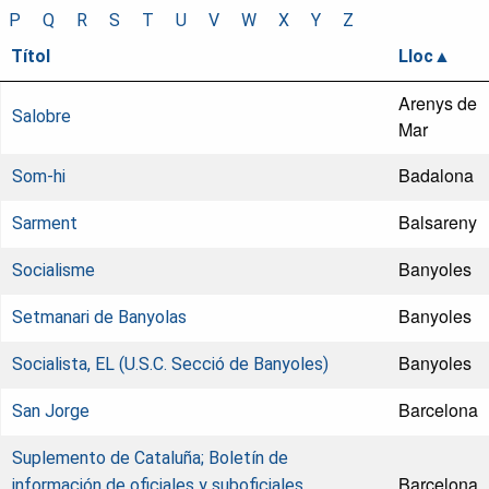
P
Q
R
S
T
U
V
W
X
Y
Z
Títol
Lloc
Arenys de
Salobre
Mar
Badalona
Som-hi
Balsareny
Sarment
Banyoles
Socialisme
Banyoles
Setmanari de Banyolas
Banyoles
Socialista, EL (U.S.C. Secció de Banyoles)
Barcelona
San Jorge
Suplemento de Cataluña; Boletín de
Barcelona
información de oficiales y suboficiales