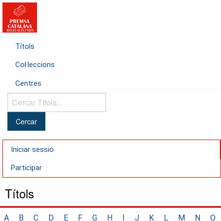
Títols
Col·leccions
Centres
Cercar
Títols...
Iniciar sessió
Participar
Títols
A
B
C
D
E
F
G
H
I
J
K
L
M
N
O