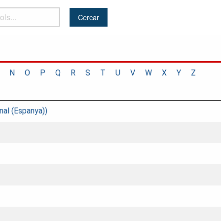
N
O
P
Q
R
S
T
U
V
W
X
Y
Z
nal (Espanya))