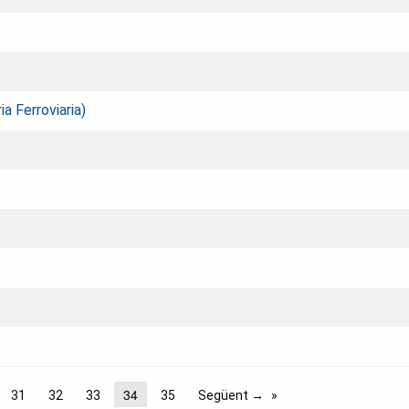
ia Ferroviaria)
34
31
32
33
35
Següent →