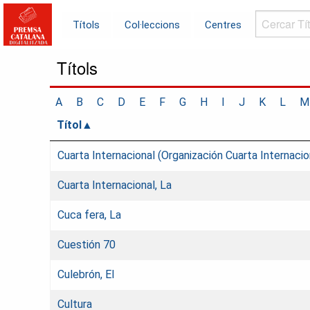
Cercar
Títols
Col·leccions
Centres
Títols...
Títols
A
B
C
D
E
F
G
H
I
J
K
L
M
Títol
Cuarta Internacional (Organización Cuarta Internacio
Cuarta Internacional, La
Cuca fera, La
Cuestión 70
Culebrón, El
Cultura