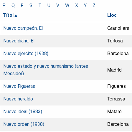
P
Q
R
S
T
U
V
W
X
Y
Z
Títol
Lloc
Granollers
Nuevo campeón, El
Tortosa
Nuevo diario, El
Barcelona
Nuevo ejército (1938)
Nuevo estado y nuevo humanismo (antes
Madrid
Messidor)
Figueres
Nuevo Figueras
Terrassa
Nuevo heraldo
Mataró
Nuevo ideal (1883)
Barcelona
Nuevo orden (1938)