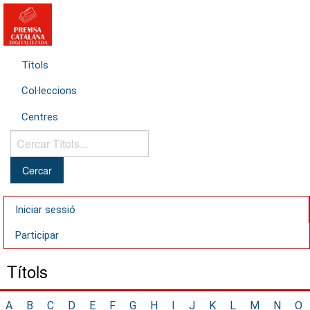
Títols
Col·leccions
Centres
Cercar
Títols...
Iniciar sessió
Participar
Títols
A
B
C
D
E
F
G
H
I
J
K
L
M
N
O