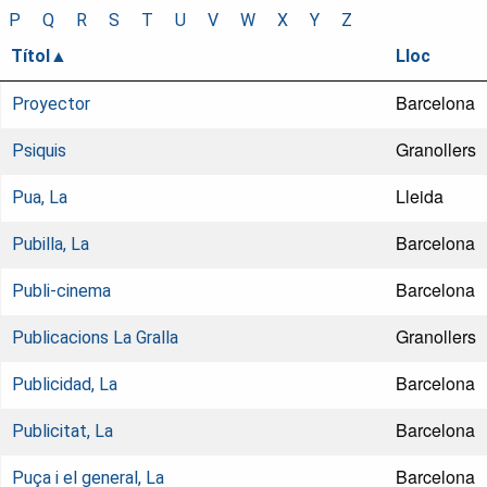
P
Q
R
S
T
U
V
W
X
Y
Z
Títol
Lloc
Barcelona
Proyector
Granollers
Psiquis
Lleida
Pua, La
Barcelona
Pubilla, La
Barcelona
Publi-cinema
Granollers
Publicacions La Gralla
Barcelona
Publicidad, La
Barcelona
Publicitat, La
Barcelona
Puça i el general, La