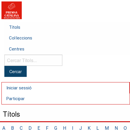
Títols
Col·leccions
Centres
Cercar
Títols...
Iniciar sessió
Participar
Títols
A
B
C
D
E
F
G
H
I
J
K
L
M
N
O