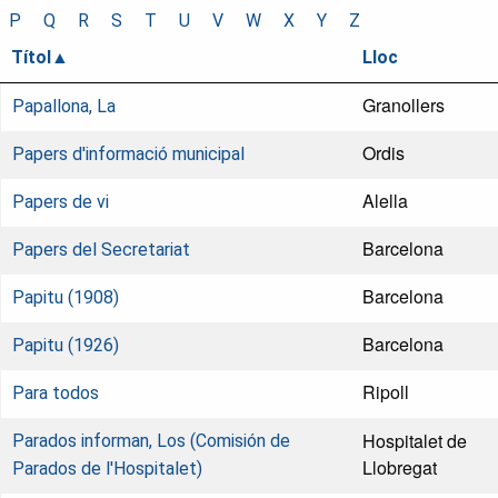
P
Q
R
S
T
U
V
W
X
Y
Z
Títol
Lloc
Granollers
Papallona, La
Ordis
Papers d'informació municipal
Alella
Papers de vi
Barcelona
Papers del Secretariat
Barcelona
Papitu (1908)
Barcelona
Papitu (1926)
Ripoll
Para todos
Hospitalet de
Parados informan, Los (Comisión de
Llobregat
Parados de l'Hospitalet)