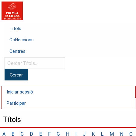
Títols
Col·leccions
Centres
Cercar
Títols...
Iniciar sessió
Participar
Títols
A
B
C
D
E
F
G
H
I
J
K
L
M
N
O