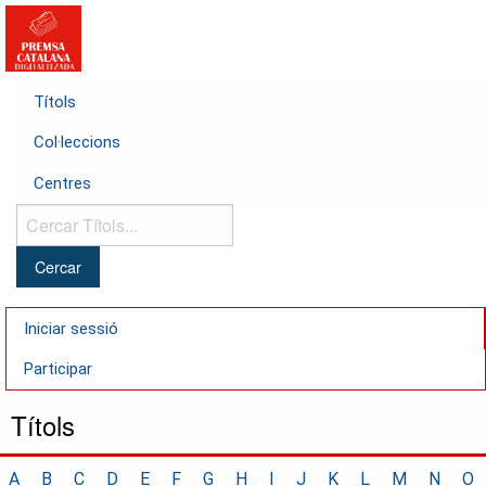
Títols
Col·leccions
Centres
Cercar
Títols...
Iniciar sessió
Participar
Títols
A
B
C
D
E
F
G
H
I
J
K
L
M
N
O