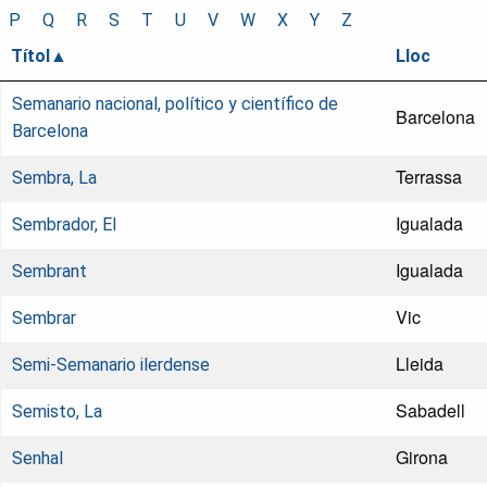
P
Q
R
S
T
U
V
W
X
Y
Z
Títol
Lloc
Semanario nacional, político y científico de
Barcelona
Barcelona
Terrassa
Sembra, La
Igualada
Sembrador, El
Igualada
Sembrant
Vic
Sembrar
Lleida
Semi-Semanario ilerdense
Sabadell
Semisto, La
Girona
Senhal