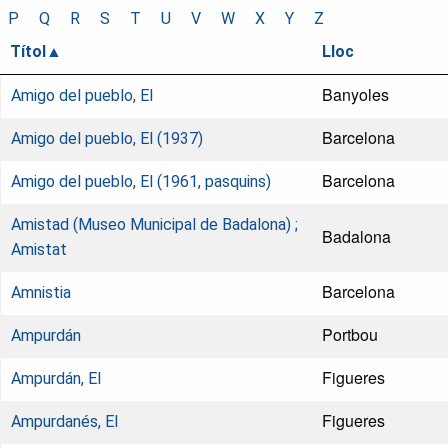
P
Q
R
S
T
U
V
W
X
Y
Z
Títol
Lloc
Banyoles
Amigo del pueblo, El
Barcelona
Amigo del pueblo, El (1937)
Barcelona
Amigo del pueblo, El (1961, pasquins)
Amistad (Museo Municipal de Badalona) ;
Badalona
Amistat
Barcelona
Amnistia
Portbou
Ampurdán
Figueres
Ampurdán, El
Figueres
Ampurdanés, El