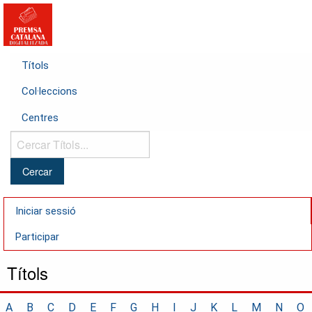
Títols
Col·leccions
Centres
Cercar
Títols...
Iniciar sessió
Participar
Títols
A
B
C
D
E
F
G
H
I
J
K
L
M
N
O