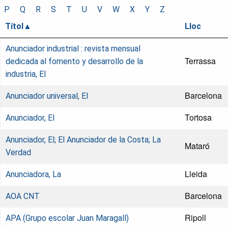
P
Q
R
S
T
U
V
W
X
Y
Z
Títol
Lloc
Anunciador industrial : revista mensual
Terrassa
dedicada al fomento y desarrollo de la
industria, El
Barcelona
Anunciador universal, El
Tortosa
Anunciador, El
Anunciador, El; El Anunciador de la Costa; La
Mataró
Verdad
Lleida
Anunciadora, La
Barcelona
AOA CNT
Ripoll
APA (Grupo escolar Juan Maragall)