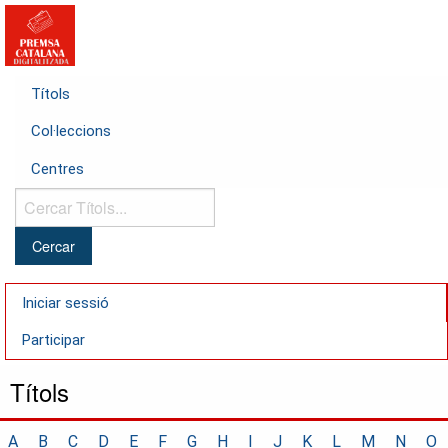
Títols
Col·leccions
Centres
Cercar
Títols...
Iniciar sessió
Participar
Títols
A
B
C
D
E
F
G
H
I
J
K
L
M
N
O