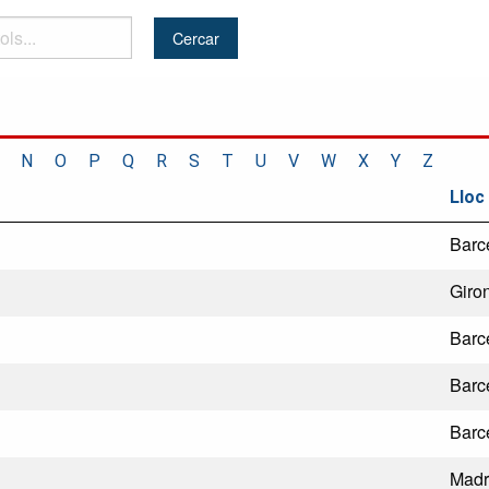
N
O
P
Q
R
S
T
U
V
W
X
Y
Z
Lloc
Barc
Giro
Barc
Barc
Barc
Madr