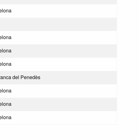
elona
elona
elona
elona
franca del Penedès
elona
elona
elona