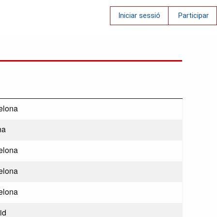
Iniciar sessió
Participar
elona
na
elona
elona
elona
id