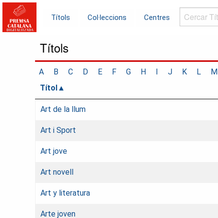
Cercar
Títols
Col·leccions
Centres
Títols...
Títols
A
B
C
D
E
F
G
H
I
J
K
L
M
Títol
Art de la llum
Art i Sport
Art jove
Art novell
Art y literatura
Arte joven