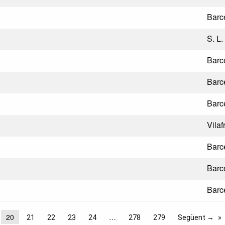
Barc
S. L.
Barc
Barc
Barc
Vila
Barc
Barc
Barc
20
21
22
23
24
278
279
Següent →