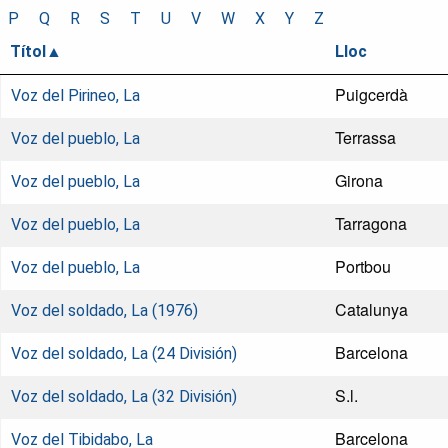
P
Q
R
S
T
U
V
W
X
Y
Z
Títol
Lloc
Puigcerdà
Voz del Pirineo, La
Terrassa
Voz del pueblo, La
Girona
Voz del pueblo, La
Tarragona
Voz del pueblo, La
Portbou
Voz del pueblo, La
Catalunya
Voz del soldado, La (1976)
Barcelona
Voz del soldado, La (24 División)
S.l.
Voz del soldado, La (32 División)
Barcelona
Voz del Tibidabo, La