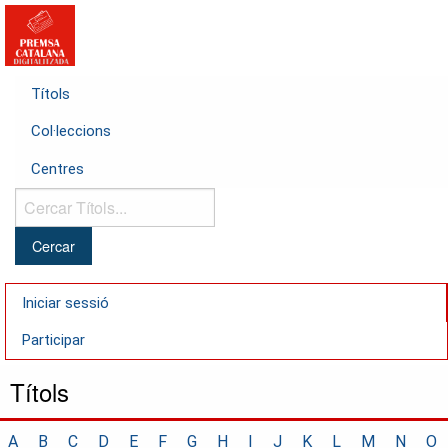
Títols
Col·leccions
Centres
Cercar
Títols...
Iniciar sessió
Participar
Títols
A
B
C
D
E
F
G
H
I
J
K
L
M
N
O