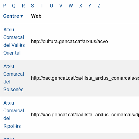
P
Q
R
S
T
U
V
W
X
Y
Z
Web
Centre
Arxiu
Comarcal
http://cultura.gencat.cat/arxius/acvo
del Vallès
Oriental
Arxiu
Comarcal
http://xac.gencat.cat/ca/llista_arxius_comarcals/
del
Solsonès
Arxiu
Comarcal
http://xac.gencat.cat/ca/llista_arxius_comarcals/ri
del
Ripollès