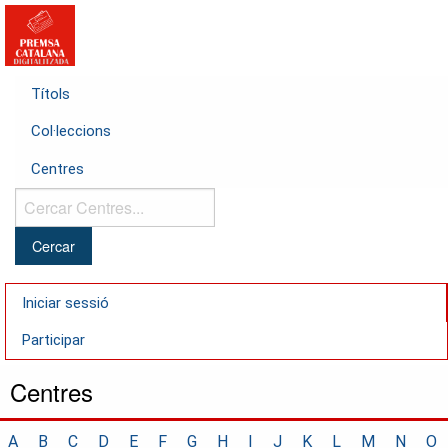
Títols
Col·leccions
Centres
Cercar
Centres...
Iniciar sessió
Participar
Centres
A
B
C
D
E
F
G
H
I
J
K
L
M
N
O