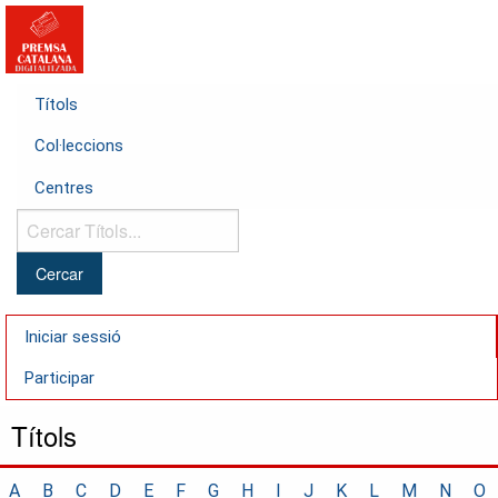
Títols
Col·leccions
Centres
Cercar
Títols...
Iniciar sessió
Participar
Títols
A
B
C
D
E
F
G
H
I
J
K
L
M
N
O