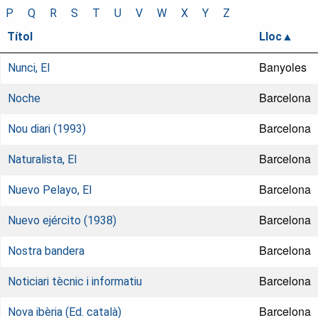
P
Q
R
S
T
U
V
W
X
Y
Z
Títol
Lloc
Banyoles
Nunci, El
Barcelona
Noche
Barcelona
Nou diari (1993)
Barcelona
Naturalista, El
Barcelona
Nuevo Pelayo, El
Barcelona
Nuevo ejército (1938)
Barcelona
Nostra bandera
Barcelona
Noticiari tècnic i informatiu
Barcelona
Nova ibèria (Ed. català)