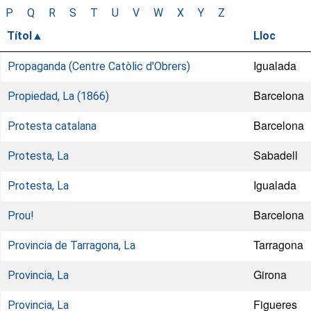
P
Q
R
S
T
U
V
W
X
Y
Z
Títol
Lloc
Igualada
Propaganda (Centre Catòlic d'Obrers)
Barcelona
Propiedad, La (1866)
Barcelona
Protesta catalana
Sabadell
Protesta, La
Igualada
Protesta, La
Barcelona
Prou!
Tarragona
Provincia de Tarragona, La
Girona
Provincia, La
Figueres
Provincia, La