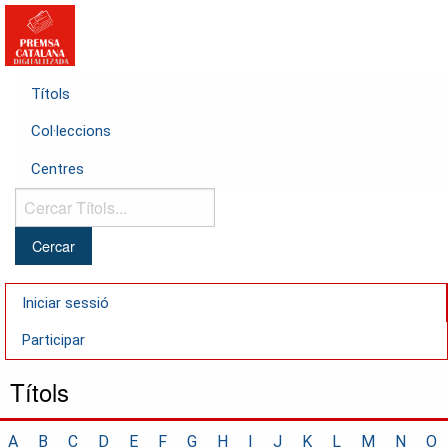
Títols
Col·leccions
Centres
Cercar
Títols...
Iniciar sessió
Participar
Títols
A
B
C
D
E
F
G
H
I
J
K
L
M
N
O