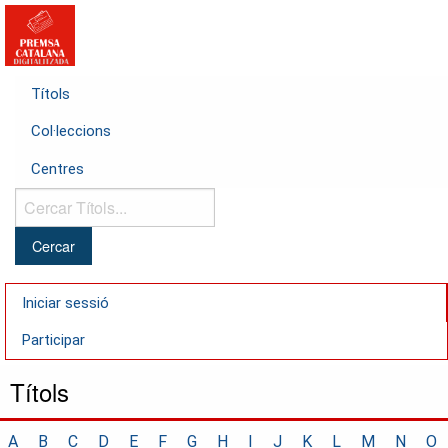
Títols
Col·leccions
Centres
Cercar
Títols...
Iniciar sessió
Participar
Títols
A
B
C
D
E
F
G
H
I
J
K
L
M
N
O