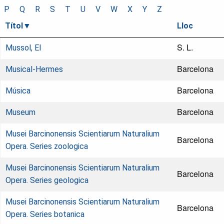
P
Q
R
S
T
U
V
W
X
Y
Z
Títol
Lloc
S. L.
Mussol, El
Barcelona
Musical-Hermes
Barcelona
Música
Barcelona
Museum
Musei Barcinonensis Scientiarum Naturalium
Barcelona
Opera. Series zoologica
Musei Barcinonensis Scientiarum Naturalium
Barcelona
Opera. Series geologica
Musei Barcinonensis Scientiarum Naturalium
Barcelona
Opera. Series botanica