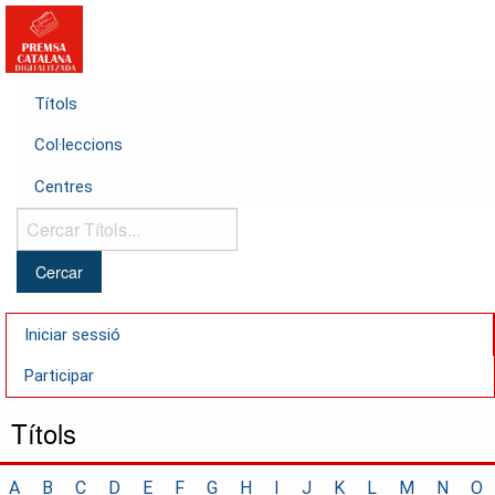
Títols
Col·leccions
Centres
Cercar
Títols...
Iniciar sessió
Participar
Títols
A
B
C
D
E
F
G
H
I
J
K
L
M
N
O