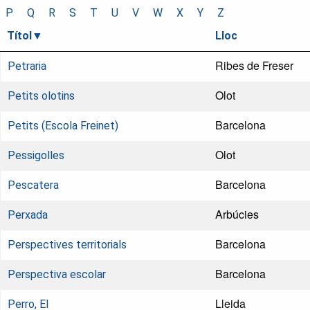
P
Q
R
S
T
U
V
W
X
Y
Z
Títol
Lloc
Ribes de Freser
Petraria
Olot
Petits olotins
Barcelona
Petits (Escola Freinet)
Olot
Pessigolles
Barcelona
Pescatera
Arbúcies
Perxada
Barcelona
Perspectives territorials
Barcelona
Perspectiva escolar
Lleida
Perro, El