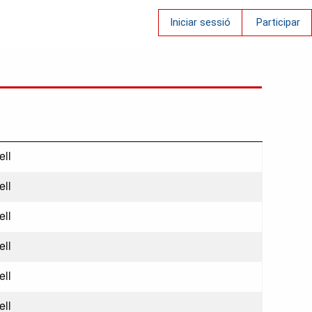
Iniciar sessió
Participar
ll
ll
ll
ll
ll
ll