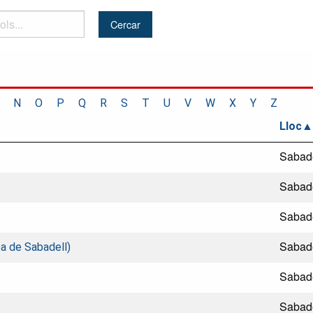
N
O
P
Q
R
S
T
U
V
W
X
Y
Z
Lloc
Sabade
Sabade
Sabade
Sabade
a de Sabadell)
Sabade
Sabade