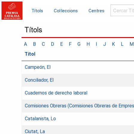
Cercar
Títols
Col·leccions
Centres
Títols...
Títols
A
B
C
D
E
F
G
H
I
J
K
L
M
Títol
Campeón, El
Conciliador, El
Cuadernos de derecho laboral
Comisiones Obreras (Comisiones Obreras de Empres
Catalanista, Lo
Ciutat, La