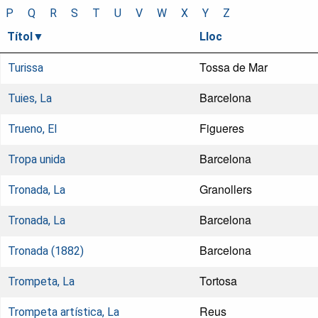
P
Q
R
S
T
U
V
W
X
Y
Z
Títol
Lloc
Tossa de Mar
Turissa
Barcelona
Tuies, La
Figueres
Trueno, El
Barcelona
Tropa unida
Granollers
Tronada, La
Barcelona
Tronada, La
Barcelona
Tronada (1882)
Tortosa
Trompeta, La
Reus
Trompeta artística, La