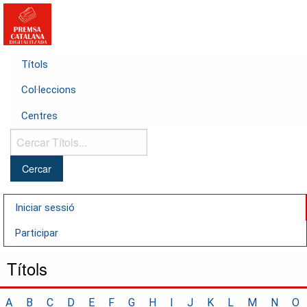
Títols
Col·leccions
Centres
Cercar
Títols...
Iniciar sessió
Participar
Títols
A
B
C
D
E
F
G
H
I
J
K
L
M
N
O