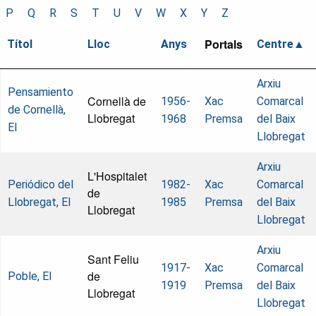
P
Q
R
S
T
U
V
W
X
Y
Z
Portals
Títol
Lloc
Anys
Centre
Arxiu
Pensamiento
Cornellà de
1956-
Xac
Comarcal
de Cornellà,
Llobregat
1968
Premsa
del Baix
El
Llobregat
Arxiu
L'Hospitalet
Periódico del
1982-
Xac
Comarcal
de
Llobregat, El
1985
Premsa
del Baix
Llobregat
Llobregat
Arxiu
Sant Feliu
1917-
Xac
Comarcal
de
Poble, El
1919
Premsa
del Baix
Llobregat
Llobregat