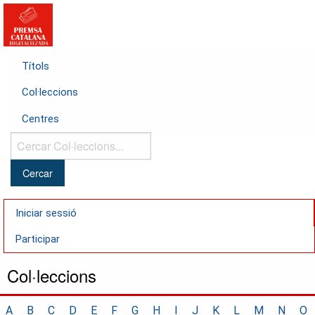
Títols
Col·leccions
Centres
Cercar
Col·leccions...
Iniciar sessió
Participar
Col·leccions
A
B
C
D
E
F
G
H
I
J
K
L
M
N
O