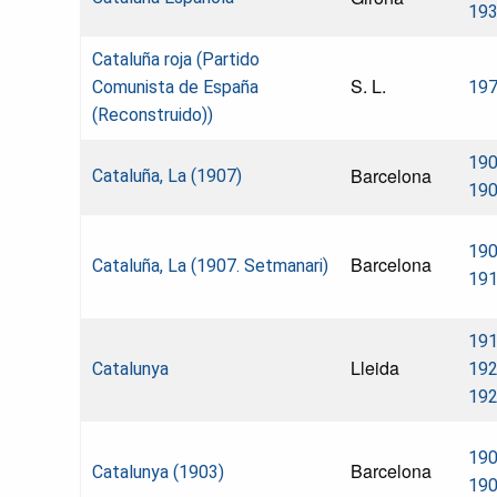
19
Cataluña roja (Partido
S. L.
Comunista de España
19
(Reconstruido))
190
Barcelona
Cataluña, La (1907)
19
190
Barcelona
Cataluña, La (1907. Setmanari)
19
191
Lleida
Catalunya
192
19
190
Barcelona
Catalunya (1903)
19