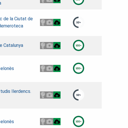
a
ic de la Ciutat de
 Hemeroteca
de Catalunya
celonès
studis Ilerdencs.
celonès