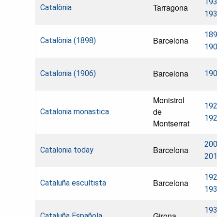
193
Tarragona
Catalònia
19
189
Barcelona
Catalònia (1898)
19
Barcelona
Catalonia (1906)
19
Monistrol
192
de
Catalonia monastica
19
Montserrat
200
Barcelona
Catalonia today
20
192
Barcelona
Cataluña escultista
19
193
Girona
Cataluña Española