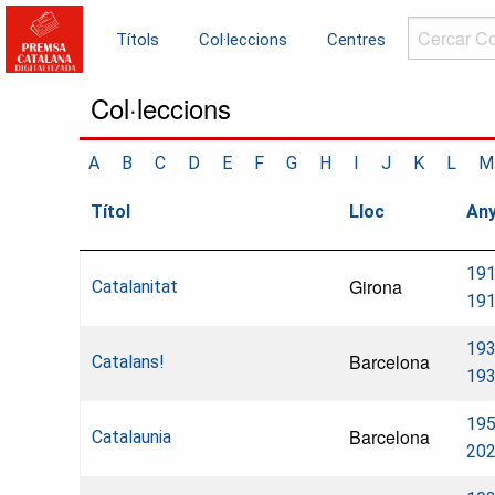
Cercar
Títols
Col·leccions
Centres
Col·leccions.
Col·leccions
A
B
C
D
E
F
G
H
I
J
K
L
M
Títol
Lloc
An
191
Girona
Catalanitat
19
193
Barcelona
Catalans!
19
195
Barcelona
Catalaunia
20