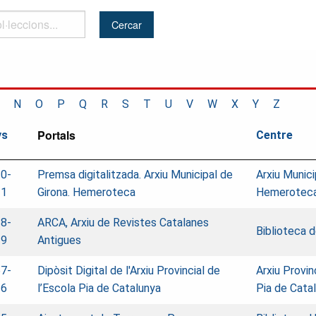
..
N
O
P
Q
R
S
T
U
V
W
X
Y
Z
Portals
ys
Centre
0-
Premsa digitalitzada. Arxiu Municipal de
Arxiu Munici
11
Girona. Hemeroteca
Hemerotec
8-
ARCA, Arxiu de Revistes Catalanes
Biblioteca 
39
Antigues
7-
Dipòsit Digital de l'Arxiu Provincial de
Arxiu Provin
26
l’Escola Pia de Catalunya
Pia de Catal