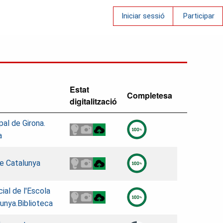
Iniciar sessió
Participar
Estat
Completesa
digitalització
pal de Girona.
a
de Catalunya
cial de l'Escola
unya.Biblioteca