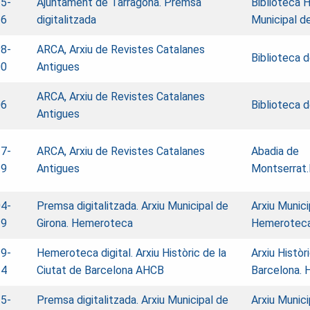
5-
Ajuntament de Tarragona. Premsa
Biblioteca
36
digitalitzada
Municipal d
8-
ARCA, Arxiu de Revistes Catalanes
Biblioteca 
00
Antigues
ARCA, Arxiu de Revistes Catalanes
06
Biblioteca 
Antigues
7-
ARCA, Arxiu de Revistes Catalanes
Abadia de
29
Antigues
Montserrat.
4-
Premsa digitalitzada. Arxiu Municipal de
Arxiu Munici
19
Girona. Hemeroteca
Hemerotec
9-
Hemeroteca digital. Arxiu Històric de la
Arxiu Històr
34
Ciutat de Barcelona AHCB
Barcelona.
5-
Premsa digitalitzada. Arxiu Municipal de
Arxiu Munici