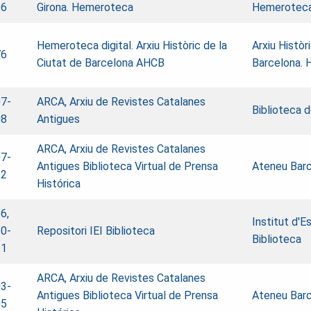
36
Girona. Hemeroteca
Hemerotec
Hemeroteca digital. Arxiu Històric de la
Arxiu Històr
76
Ciutat de Barcelona AHCB
Barcelona.
7-
ARCA, Arxiu de Revistes Catalanes
Biblioteca 
08
Antigues
ARCA, Arxiu de Revistes Catalanes
7-
Antigues
Biblioteca Virtual de Prensa
Ateneu Bar
12
Histórica
6,
Institut d'E
0-
Repositori IEI Biblioteca
Biblioteca
21
ARCA, Arxiu de Revistes Catalanes
3-
Antigues
Biblioteca Virtual de Prensa
Ateneu Bar
05