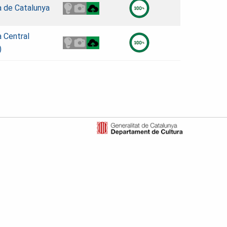
a de Catalunya
a Central
)