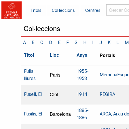
Cercar
Títols
Col·leccions
Centres
Col·leccions.
Col·leccions
A
B
C
D
E
F
G
H
I
J
K
L
M
Portals
Títol
Lloc
Anys
Fulls
1955-
París
MemòriaEsquer
lliures
1958
Olot
Fusell, El
1914
REGIRA
1885-
Barcelona
Fusilis, El
ARCA, Arxiu d
1886