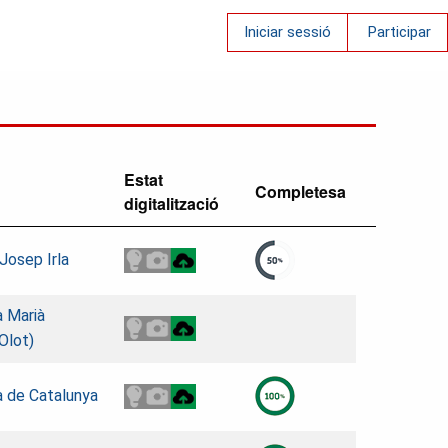
Iniciar sessió
Participar
Estat
Completesa
digitalització
Josep Irla
a Marià
Olot)
a de Catalunya