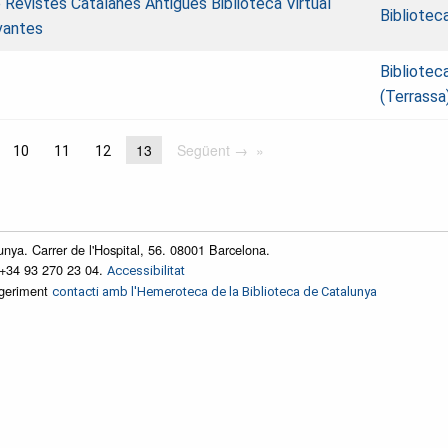
e Revistes Catalanes Antigues
Biblioteca Virtual
Bibliotec
vantes
Bibliotec
(Terrassa
13
Següent →
10
11
12
unya. Carrer de l'Hospital, 56. 08001 Barcelona.
 +34 93 270 23 04.
Accessibilitat
ggeriment
contacti amb l'Hemeroteca de la Biblioteca de Catalunya