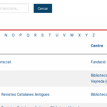
..
N
O
P
Q
R
S
T
U
V
W
X
Y
Z
Centre
ra.cat
Fundació 
Bibliotec
Vayreda (
e Revistes Catalanes Antigues
Bibliotec