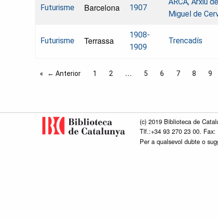
ARCA, Arxiu d
Barcelona
Futurisme
1907
Miguel de Cer
1908-
Terrassa
Futurisme
Trencadís
1909
← Anterior
1
2
5
6
7
8
9
(c) 2019 Biblioteca de Catal
Tlf.:+34 93 270 23 00. Fax:
Per a qualsevol dubte o su