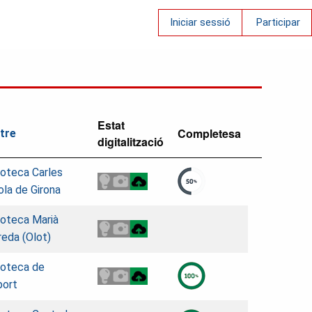
Iniciar sessió
Participar
Estat
Completesa
tre
digitalització
ioteca Carles
la de Girona
ioteca Marià
reda (Olot)
ioteca de
port