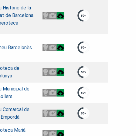
u Històric de la
at de Barcelona.
eroteca
neu Barcelonès
ioteca de
alunya
u Municipal de
ollers
iu Comarcal de
t Empordà
ioteca Marià