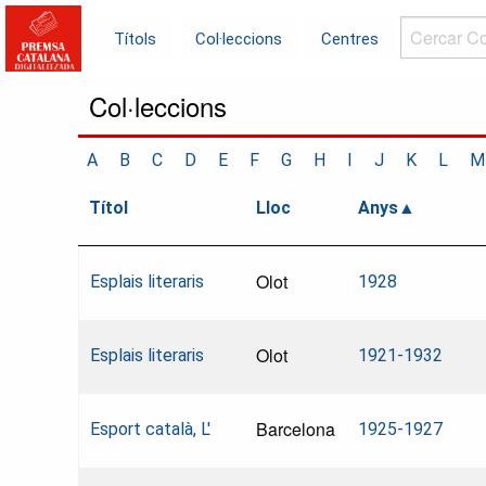
Cercar
Títols
Col·leccions
Centres
Col·leccions.
Col·leccions
A
B
C
D
E
F
G
H
I
J
K
L
M
Títol
Lloc
Anys
Olot
Esplais literaris
1928
Olot
Esplais literaris
1921-1932
Barcelona
Esport català, L'
1925-1927