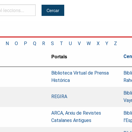
..
N
O
P
Q
R
S
T
U
V
W
X
Y
Z
Portals
Cen
Biblioteca Virtual de Prensa
Bibl
Histórica
Raho
Bibl
REGIRA
Vay
ARCA, Arxiu de Revistes
Bibl
Catalanes Antigues
l'Es