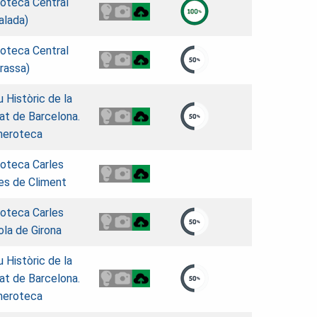
ioteca Central
alada)
ioteca Central
rassa)
u Històric de la
at de Barcelona.
eroteca
ioteca Carles
es de Climent
ioteca Carles
la de Girona
u Històric de la
at de Barcelona.
eroteca