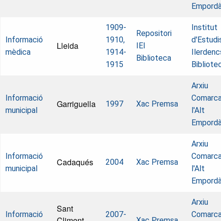
Empord
1909-
Institut
Repositori
Informació
1910,
d'Estudi
Lleida
IEI
mèdica
1914-
Ilerdenc
Biblioteca
1915
Bibliote
Arxiu
Informació
Comarca
Garriguella
1997
Xac Premsa
municipal
l'Alt
Empord
Arxiu
Informació
Comarca
Cadaqués
2004
Xac Premsa
municipal
l'Alt
Empord
Arxiu
Sant
Informació
2007-
Comarca
Climent
Xac Premsa