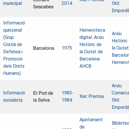
municipal
2014
l'Alt
Sescebes
Empord
Informació
quinzenal
Hemeroteca
Arxiu
(Grup
digital. Arxiu
Històric
Cristià de
Històric de
Barcelona
1975
la Ciuta
Defensa i
la Ciutat de
Barcelon
Promoció
Barcelona
Hemero
dels Drets
AHCB
Humans)
Arxiu
El Port de
Informació
1983-
Comarca
Xac Premsa
la Selva
socialista
1984
l'Alt
Empord
Ajuntament
Bibliote
de