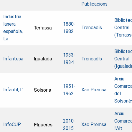
Publicacions
Industria
Bibliote
lanera
1880-
Terrassa
Trencadís
Central
española,
1882
(Terrass
La
Bibliote
1933-
Igualada
Infantesa
Trencadís
Central
1934
(Igualad
Arxiu
1951-
Comarca
Solsona
Infantil, L'
Xac Premsa
1962
del
Solsonè
Arxiu
2010-
Comarca
Figueres
InfoCUP
Xac Premsa
2015
l'Alt