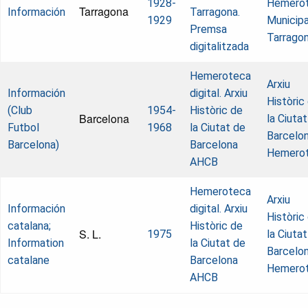
1928-
Hemero
Tarragona
Información
Tarragona.
1929
Municipa
Premsa
Tarrago
digitalitzada
Hemeroteca
Arxiu
Información
digital. Arxiu
Històric
(Club
1954-
Històric de
Barcelona
la Ciuta
Futbol
1968
la Ciutat de
Barcelon
Barcelona)
Barcelona
Hemero
AHCB
Hemeroteca
Arxiu
Información
digital. Arxiu
Històric
catalana;
Històric de
S. L.
1975
la Ciuta
Information
la Ciutat de
Barcelon
catalane
Barcelona
Hemero
AHCB