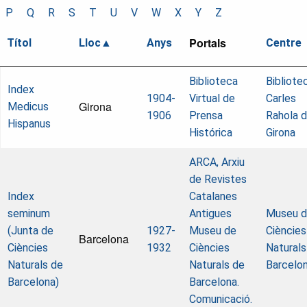
P
Q
R
S
T
U
V
W
X
Y
Z
Portals
Títol
Lloc
Anys
Centre
Biblioteca
Bibliote
Index
1904-
Virtual de
Carles
Girona
Medicus
1906
Prensa
Rahola 
Hispanus
Histórica
Girona
ARCA, Arxiu
de Revistes
Index
Catalanes
seminum
Antigues
Museu 
(Junta de
1927-
Museu de
Ciències
Barcelona
Ciències
1932
Ciències
Naturals
Naturals de
Naturals de
Barcelo
Barcelona)
Barcelona.
Comunicació.