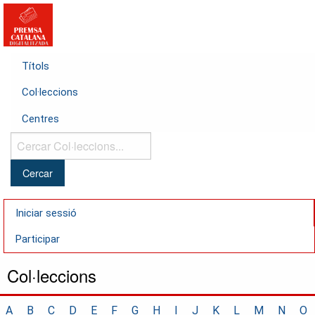
Títols
Col·leccions
Centres
Cercar
Col·leccions...
Iniciar sessió
Participar
Col·leccions
A
B
C
D
E
F
G
H
I
J
K
L
M
N
O