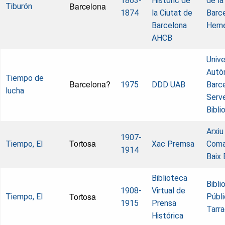
1863-
Històric de
de la
Barcelona
Tiburón
1874
la Ciutat de
Barce
Barcelona
Heme
AHCB
Unive
Autò
Tiempo de
Barcelona?
1975
DDD UAB
Barce
lucha
Serve
Bibli
Arxiu
1907-
Tortosa
Tiempo, El
Xac Premsa
Coma
1914
Baix 
Biblioteca
Bibli
1908-
Virtual de
Tortosa
Tiempo, El
Públi
1915
Prensa
Tarr
Histórica