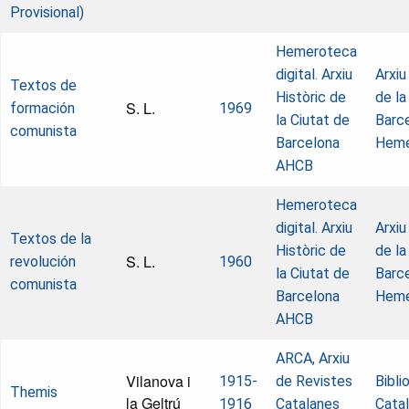
Provisional)
Hemeroteca
digital. Arxiu
Arxiu
Textos de
Històric de
de la
S. L.
formación
1969
la Ciutat de
Barce
comunista
Barcelona
Heme
AHCB
Hemeroteca
digital. Arxiu
Arxiu
Textos de la
Històric de
de la
S. L.
revolución
1960
la Ciutat de
Barce
comunista
Barcelona
Heme
AHCB
ARCA, Arxiu
Vilanova i
1915-
de Revistes
Bibli
Themis
la Geltrú
1916
Catalanes
Cata