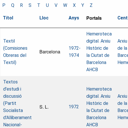
P
Q
R
S
T
U
V
W
X
Y
Z
Portals
Títol
Lloc
Anys
Cent
Hemeroteca
Textil
digital. Arxiu
Arxiu
(Comisiones
1972-
Històric de
de la
Barcelona
Obreras del
1974
la Ciutat de
Barce
Textil)
Barcelona
Heme
AHCB
Textos
d'estudi i
Hemeroteca
discussió
digital. Arxiu
Arxiu
(Partit
Històric de
de la
S. L.
1972
Socialista
la Ciutat de
Barce
d'Alliberament
Barcelona
Heme
Nacional-
AHCB