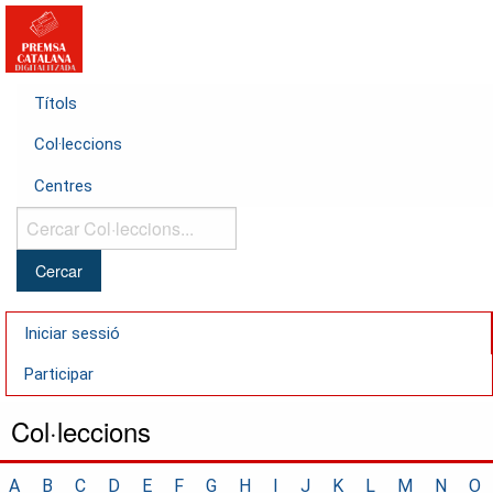
Títols
Col·leccions
Centres
Cercar
Col·leccions...
Iniciar sessió
Participar
Col·leccions
A
B
C
D
E
F
G
H
I
J
K
L
M
N
O