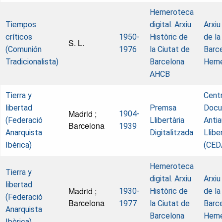
Hemeroteca
Tiempos
digital. Arxiu
Arxiu
críticos
1950-
Històric de
de la
S. L.
(Comunión
1976
la Ciutat de
Barce
Tradicionalista)
Barcelona
Heme
AHCB
Tierra y
Cent
libertad
Premsa
Docu
Madrid ;
1904-
(Federació
Llibertària
Antiau
Barcelona
1939
Anarquista
Digitalitzada
Llibe
Ibèrica)
(CED
Hemeroteca
Tierra y
digital. Arxiu
Arxiu
libertad
Madrid ;
1930-
Històric de
de la
(Federació
Barcelona
1977
la Ciutat de
Barce
Anarquista
Barcelona
Heme
Ibèrica)