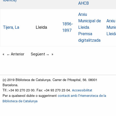
AHCB
Arxiu
Municipal de
Arxiu
1896-
Lleida
Tijera, La
Lleida.
Munic
1897
Premsa
Lleid
digitalitzada
← Anterior
Següent →
(c) 2019 Biblioteca de Catalunya. Carrer de l'Hospital, 56. 08001
Barcelona.
Tlf.:+34 93 270 23 00. Fax: +34 93 270 23 04.
Accessibilitat
Per a qualsevol dubte o suggeriment
contacti amb l'Hemeroteca de la
Biblioteca de Catalunya