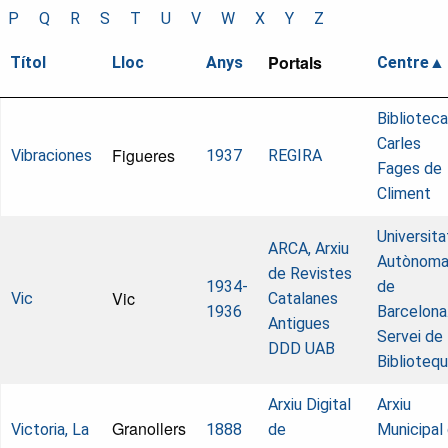
P
Q
R
S
T
U
V
W
X
Y
Z
Portals
Títol
Lloc
Anys
Centre
Biblioteca
Carles
Figueres
Vibraciones
1937
REGIRA
Fages de
Climent
Universita
ARCA, Arxiu
Autònom
de Revistes
1934-
de
Vic
Vic
Catalanes
1936
Barcelona
Antigues
Servei de
DDD UAB
Biblioteq
Arxiu Digital
Arxiu
Granollers
Victoria, La
1888
de
Municipal