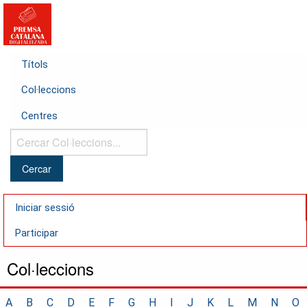
Títols
Col·leccions
Centres
Cercar
Col·leccions...
Iniciar sessió
Participar
Col·leccions
A
B
C
D
E
F
G
H
I
J
K
L
M
N
O