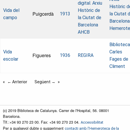
digital. Arxiu
Històric d
Vida del
Històric de
Puigcerdà
1913
la Ciutat 
campo
la Ciutat de
Barcelona
Barcelona
Hemerot
AHCB
Biblioteca
Vida
Carles
Figueres
1936
REGIRA
escolar
Fages de
Climent
← Anterior
Següent →
(c) 2019 Biblioteca de Catalunya. Carrer de l'Hospital, 56. 08001
Barcelona.
Tlf.:+34 93 270 23 00. Fax: +34 93 270 23 04.
Accessibilitat
Per a qualsevol dubte o suggeriment
contacti amb l'Hemeroteca de la