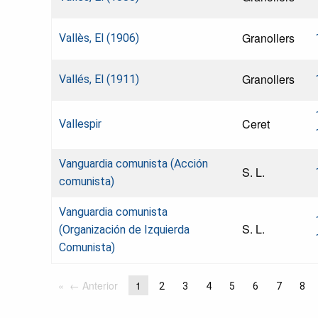
Granollers
Vallès, El (1906)
Granollers
Vallés, El (1911)
Ceret
Vallespir
Vanguardia comunista (Acción
S. L.
comunista)
Vanguardia comunista
S. L.
(Organización de Izquierda
Comunista)
← Anterior
1
2
3
4
5
6
7
8