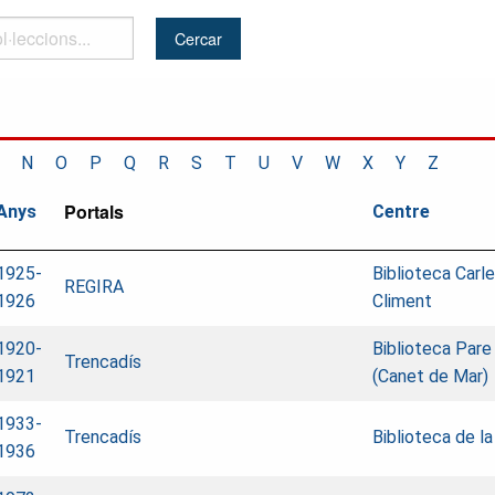
..
N
O
P
Q
R
S
T
U
V
W
X
Y
Z
Portals
Anys
Centre
1925-
Biblioteca Carl
REGIRA
1926
Climent
1920-
Biblioteca Pare
Trencadís
1921
(Canet de Mar)
1933-
Trencadís
Biblioteca de la
1936