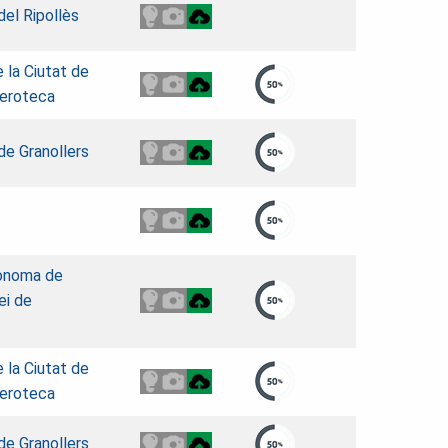
del Ripollès
e la Ciutat de
eroteca
de Granollers
tònoma de
ei de
e la Ciutat de
eroteca
de Granollers