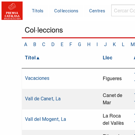
Cercar
Títols
Col·leccions
Centres
Col·leccions.
Col·leccions
A
B
C
D
E
F
G
H
I
J
K
L
M
Títol
Lloc
Figueres
Vacaciones
Canet de
Vall de Canet, La
Mar
La Roca
Vall del Mogent, La
del Vallès