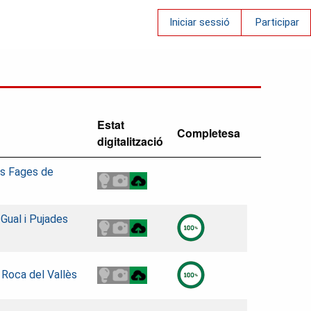
Iniciar sessió
Participar
Estat
Completesa
digitalització
es Fages de
 Gual i Pujades
 Roca del Vallès