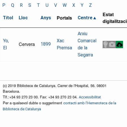
P
Q
R
S
T
U
V
W
X
Y
Z
Estat
Portals
Títol
Lloc
Anys
Centre
digitalitzac
Arxiu
Yo,
Xac
Comarcal
Cervera
1899
El
Premsa
de la
Segarra
(c) 2019 Biblioteca de Catalunya. Carrer de l'Hospital, 56. 08001
Barcelona.
Tlf.:+34 93 270 23 00. Fax: +34 93 270 23 04.
Accessibilitat
Per a qualsevol dubte o suggeriment
contacti amb l'Hemeroteca de la
Biblioteca de Catalunya