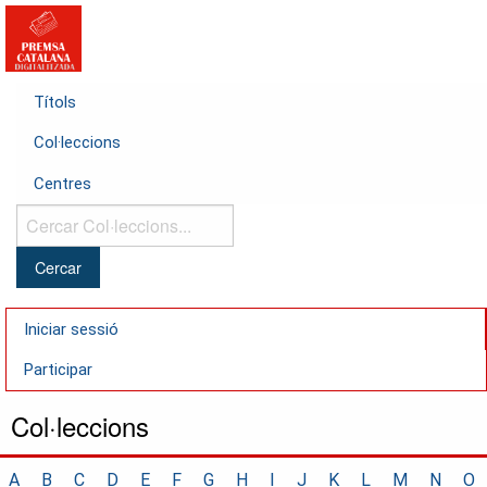
Títols
Col·leccions
Centres
Cercar
Col·leccions...
Iniciar sessió
Participar
Col·leccions
A
B
C
D
E
F
G
H
I
J
K
L
M
N
O