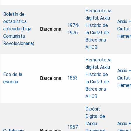
Hemeroteca
Boletín de
digital. Arxiu
estadística
Arxiu H
1974-
Històric de
Barcelona
aplicada (Liga
Ciutat
1976
la Ciutat de
Comunista
Hemer
Barcelona
Revolucionaria)
AHCB
Hemeroteca
digital. Arxiu
Arxiu H
Eco de la
Històric de
Barcelona
1853
Ciutat
escena
la Ciutat de
Hemer
Barcelona
AHCB
Dipòsit
Digital de
l'Arxiu
Arxiu 
1957-
Barcelona
Catalaunia
Provincial
l'Esco