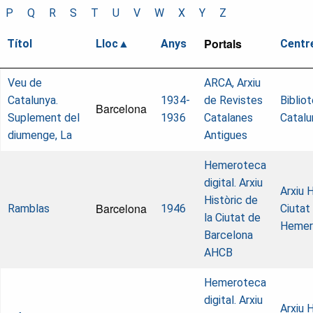
P
Q
R
S
T
U
V
W
X
Y
Z
Portals
Títol
Lloc
Anys
Centr
Veu de
ARCA, Arxiu
Catalunya.
1934-
de Revistes
Biblio
Barcelona
Suplement del
1936
Catalanes
Catalu
diumenge, La
Antigues
Hemeroteca
digital. Arxiu
Arxiu H
Històric de
Barcelona
Ramblas
1946
Ciutat
la Ciutat de
Hemer
Barcelona
AHCB
Hemeroteca
digital. Arxiu
Arxiu H