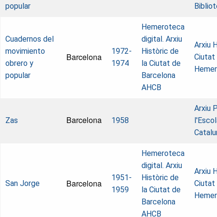
popular
Biblio
Hemeroteca
Cuadernos del
digital. Arxiu
Arxiu H
movimiento
1972-
Històric de
Barcelona
Ciutat
obrero y
1974
la Ciutat de
Hemer
popular
Barcelona
AHCB
Arxiu 
Barcelona
Zas
1958
l'Esco
Catalu
Hemeroteca
digital. Arxiu
Arxiu H
1951-
Històric de
Barcelona
San Jorge
Ciutat
1959
la Ciutat de
Hemer
Barcelona
AHCB