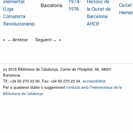
elemental
1974-
Històric de
Barcelona
Ciutat
(Liga
1976
la Ciutat de
Hemer
Comunista
Barcelona
Revolucionaria)
AHCB
← Anterior
Següent →
(c) 2019 Biblioteca de Catalunya. Carrer de l'Hospital, 56. 08001
Barcelona.
Tlf.:+34 93 270 23 00. Fax: +34 93 270 23 04.
Accessibilitat
Per a qualsevol dubte o suggeriment
contacti amb l'Hemeroteca de la
Biblioteca de Catalunya