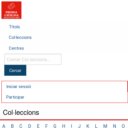
Títols
Col·leccions
Centres
Cercar
Col·leccions...
Iniciar sessió
Participar
Col·leccions
A
B
C
D
E
F
G
H
I
J
K
L
M
N
O