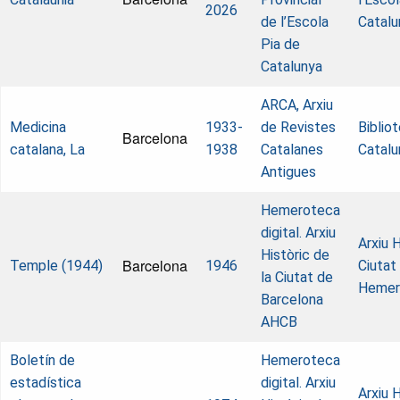
2026
de l’Escola
Catalu
Pia de
Catalunya
ARCA, Arxiu
Medicina
1933-
de Revistes
Biblio
Barcelona
catalana, La
1938
Catalanes
Catalu
Antigues
Hemeroteca
digital. Arxiu
Arxiu H
Històric de
Barcelona
Temple (1944)
1946
Ciutat
la Ciutat de
Hemer
Barcelona
AHCB
Boletín de
Hemeroteca
estadística
digital. Arxiu
Arxiu H