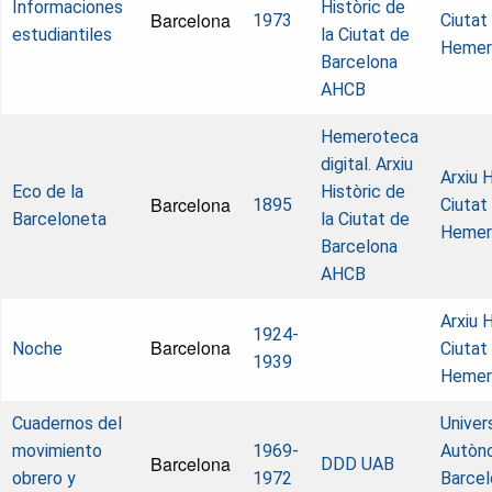
Informaciones
Històric de
Barcelona
1973
Ciutat
estudiantiles
la Ciutat de
Hemer
Barcelona
AHCB
Hemeroteca
digital. Arxiu
Arxiu H
Eco de la
Històric de
Barcelona
1895
Ciutat
Barceloneta
la Ciutat de
Hemer
Barcelona
AHCB
Arxiu H
1924-
Barcelona
Noche
Ciutat
1939
Hemer
Cuadernos del
Univer
movimiento
1969-
Autòn
Barcelona
DDD UAB
obrero y
1972
Barcel