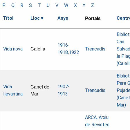
P
Q
R
S
T
U
V
W
X
Y
Z
Portals
Títol
Lloc
Anys
Centr
Biblio
Can
1916-
Calella
Vida nova
Trencadís
Salvad
1918,1922
la Pla
(Calell
Biblio
Pare G
Canet de
Vida
1907-
Trencadís
Pujad
Mar
llevantina
1913
(Canet
Mar)
ARCA, Arxiu
de Revistes