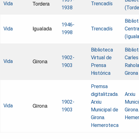
Tordera
Vida
Trencadís
1938
(Torde
Biblio
1946-
Igualada
Vida
Trencadís
Centra
1998
(Igual
Biblioteca
Biblio
1902-
Virtual de
Carles
Girona
Vida
1903
Prensa
Rahola
Histórica
Girona
Premsa
digitalitzada.
Arxiu
1902-
Arxiu
Munici
Girona
Vida
1903
Municipal de
Girona.
Girona.
Hemer
Hemeroteca