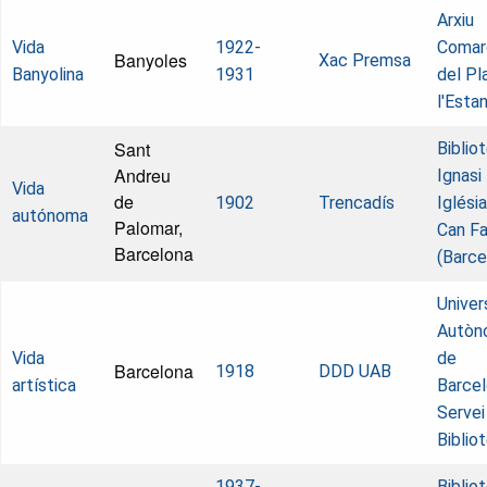
Arxiu
Vida
1922-
Comar
Banyoles
Xac Premsa
Banyolina
1931
del Pl
l'Esta
Sant
Biblio
Andreu
Ignasi
Vida
de
1902
Trencadís
Iglésia
autónoma
Palomar,
Can Fa
Barcelona
(Barce
Univer
Autòn
Vida
de
Barcelona
1918
DDD UAB
artística
Barcel
Servei
Biblio
1937-
Biblio