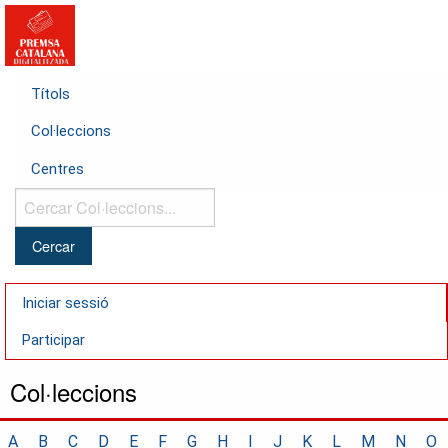
Títols
Col·leccions
Centres
Cercar
Col·leccions...
Iniciar sessió
Participar
Col·leccions
A
B
C
D
E
F
G
H
I
J
K
L
M
N
O