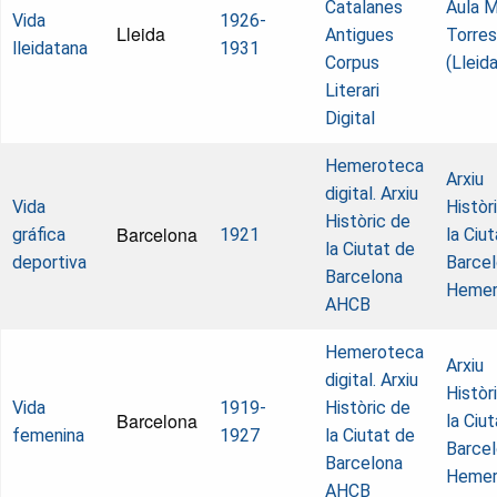
Catalanes
Aula M
Vida
1926-
Lleida
Antigues
Torres
lleidatana
1931
Corpus
(Lleida
Literari
Digital
Hemeroteca
Arxiu
digital. Arxiu
Vida
Històr
Històric de
Barcelona
gráfica
1921
la Ciu
la Ciutat de
deportiva
Barcel
Barcelona
Hemer
AHCB
Hemeroteca
Arxiu
digital. Arxiu
Històr
Vida
1919-
Històric de
Barcelona
la Ciu
femenina
1927
la Ciutat de
Barcel
Barcelona
Hemer
AHCB