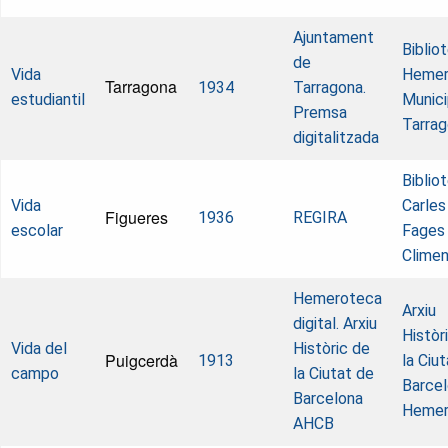
Ajuntament
Biblio
de
Vida
Hemer
Tarragona
1934
Tarragona.
estudiantil
Munici
Premsa
Tarra
digitalitzada
Biblio
Vida
Carles
Figueres
1936
REGIRA
escolar
Fages
Clime
Hemeroteca
Arxiu
digital. Arxiu
Històr
Vida del
Històric de
Puigcerdà
1913
la Ciu
campo
la Ciutat de
Barcel
Barcelona
Hemer
AHCB