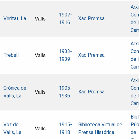
Arx
1907-
Com
Valls
Veritat, La
Xac Premsa
1916
de l
Ca
Arx
1933-
Com
Valls
Treball
Xac Premsa
1939
de l
Ca
Arx
Crònica de
1905-
Com
Valls
Xac Premsa
Valls, La
1936
de l
Ca
Bib
Voz de
1915-
Biblioteca Virtual de
Púb
Valls
Valls, La
1918
Prensa Histórica
de