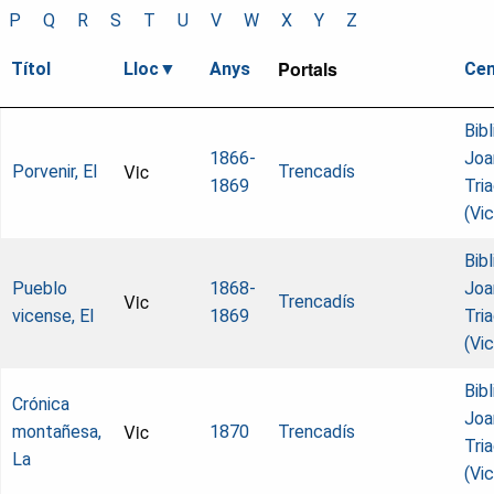
P
Q
R
S
T
U
V
W
X
Y
Z
Portals
Títol
Lloc
Anys
Cen
Bib
1866-
Joa
Vic
Porvenir, El
Trencadís
1869
Tri
(Vic
Bib
Pueblo
1868-
Joa
Vic
Trencadís
vicense, El
1869
Tri
(Vic
Bib
Crónica
Joa
Vic
montañesa,
1870
Trencadís
Tri
La
(Vic