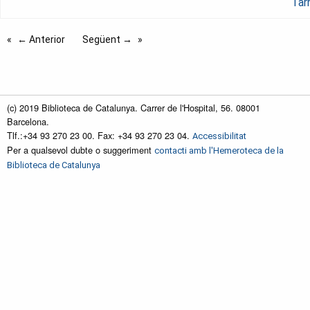
Tar
← Anterior
Següent →
(c) 2019 Biblioteca de Catalunya. Carrer de l'Hospital, 56. 08001
Barcelona.
Tlf.:+34 93 270 23 00. Fax: +34 93 270 23 04.
Accessibilitat
Per a qualsevol dubte o suggeriment
contacti amb l'Hemeroteca de la
Biblioteca de Catalunya