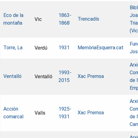
Bib
Eco de la
1863-
Joa
Vic
Trencadís
montaña
1868
Tri
(Vic
Fun
Verdú
Torre, La
1931
MemòriaEsquerra.cat
Jos
Arx
1993-
Com
Ventalló
Ventalló
Xac Premsa
2015
de l
Emp
Arx
Acción
1925-
Com
Valls
Xac Premsa
comarcal
1931
de l
Ca
Arx