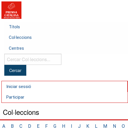
Títols
Col·leccions
Centres
Cercar
Col·leccions...
Iniciar sessió
Participar
Col·leccions
A
B
C
D
E
F
G
H
I
J
K
L
M
N
O