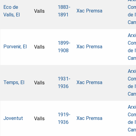
Eco de
1883-
Com
Valls
Xac Premsa
Valls, El
1891
de l
Ca
Arx
1899-
Com
Valls
Porvenir, El
Xac Premsa
1908
de l
Ca
Arx
1931-
Com
Valls
Temps, El
Xac Premsa
1936
de l
Ca
Arx
1919-
Com
Valls
Joventut
Xac Premsa
1936
de l
Ca