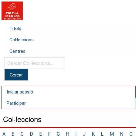
Títols
Col·leccions
Centres
Cercar
Col·leccions...
Iniciar sessió
Participar
Col·leccions
A
B
C
D
E
F
G
H
I
J
K
L
M
N
O