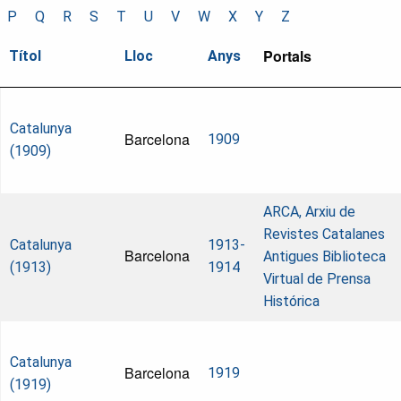
P
Q
R
S
T
U
V
W
X
Y
Z
Portals
Títol
Lloc
Anys
Catalunya
Barcelona
1909
(1909)
ARCA, Arxiu de
Revistes Catalanes
Catalunya
1913-
Barcelona
Antigues
Biblioteca
(1913)
1914
Virtual de Prensa
Histórica
Catalunya
Barcelona
1919
(1919)