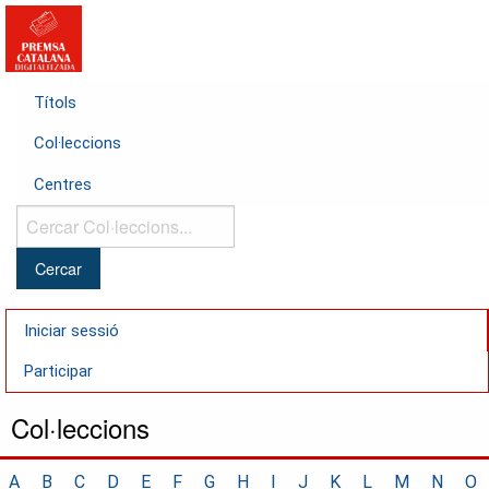
Títols
Col·leccions
Centres
Cercar
Col·leccions...
Iniciar sessió
Participar
Col·leccions
A
B
C
D
E
F
G
H
I
J
K
L
M
N
O