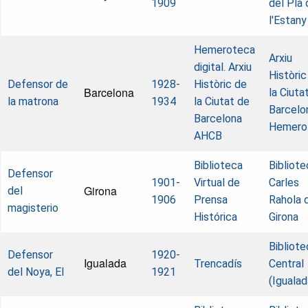
1909
del Pla 
l'Estany
Hemeroteca
Arxiu
digital. Arxiu
Històric
Defensor de
1928-
Històric de
Barcelona
la Ciuta
la matrona
1934
la Ciutat de
Barcelo
Barcelona
Hemero
AHCB
Biblioteca
Bibliote
Defensor
1901-
Virtual de
Carles
Girona
del
1906
Prensa
Rahola 
magisterio
Histórica
Girona
Bibliote
Defensor
1920-
Igualada
Trencadís
Central
del Noya, El
1921
(Igualad