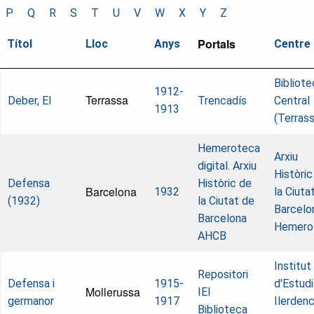
P
Q
R
S
T
U
V
W
X
Y
Z
Portals
Títol
Lloc
Anys
Centre
Bibliote
1912-
Terrassa
Deber, El
Trencadís
Central
1913
(Terrass
Hemeroteca
Arxiu
digital. Arxiu
Històric
Defensa
Històric de
Barcelona
1932
la Ciuta
(1932)
la Ciutat de
Barcelo
Barcelona
Hemero
AHCB
Institut
Repositori
Defensa i
1915-
d'Estudi
Mollerussa
IEI
germanor
1917
Ilerdenc
Biblioteca