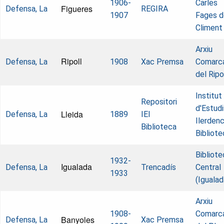
1906-
Carles
Figueres
Defensa, La
REGIRA
1907
Fages d
Climent
Arxiu
Ripoll
Defensa, La
1908
Xac Premsa
Comarc
del Ripo
Institut
Repositori
d'Estudi
Lleida
Defensa, La
1889
IEI
Ilerdenc
Biblioteca
Bibliote
Bibliote
1932-
Igualada
Defensa, La
Trencadís
Central
1933
(Igualad
Arxiu
1908-
Comarc
Banyoles
Defensa, La
Xac Premsa