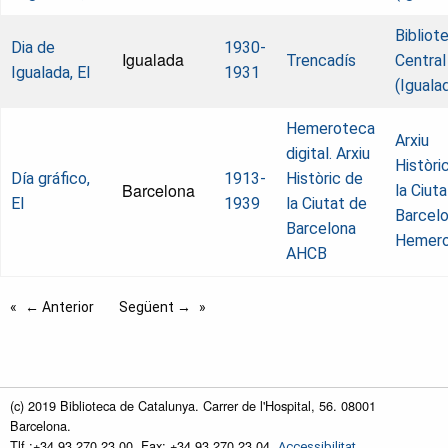
Bibliot
Dia de
1930-
Igualada
Trencadís
Central
Igualada, El
1931
(Iguala
Hemeroteca
Arxiu
digital. Arxiu
Històri
Día gráfico,
1913-
Històric de
Barcelona
la Ciut
El
1939
la Ciutat de
Barcelo
Barcelona
Hemer
AHCB
← Anterior
Següent →
(c) 2019 Biblioteca de Catalunya. Carrer de l'Hospital, 56. 08001
Barcelona.
Tlf.:+34 93 270 23 00. Fax: +34 93 270 23 04.
Accessibilitat