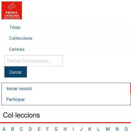
Títols
Col·leccions
Centres
Cercar
Col·leccions...
Iniciar sessió
Participar
Col·leccions
A
B
C
D
E
F
G
H
I
J
K
L
M
N
O