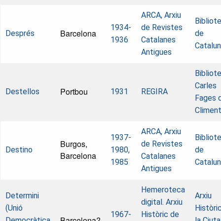
ARCA, Arxiu
Bibliot
1934-
de Revistes
Barcelona
Després
de
1936
Catalanes
Catalu
Antigues
Bibliot
Carles
Portbou
Destellos
1931
REGIRA
Fages 
Climen
ARCA, Arxiu
1937-
Bibliot
Burgos,
de Revistes
Destino
1980,
de
Barcelona
Catalanes
1985
Catalu
Antigues
Hemeroteca
Determini
Arxiu
digital. Arxiu
(Unió
Històri
1967-
Històric de
Barcelona?
Democràtica
la Ciut