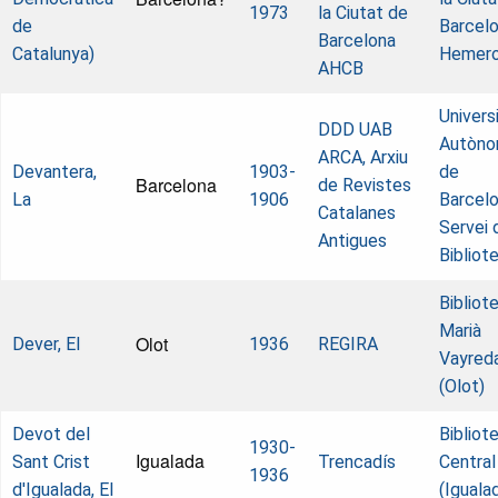
1973
la Ciutat de
de
Barcelo
Barcelona
Catalunya)
Hemer
AHCB
Univers
DDD UAB
Autòn
ARCA, Arxiu
Devantera,
1903-
de
Barcelona
de Revistes
La
1906
Barcelo
Catalanes
Servei 
Antigues
Bibliot
Bibliot
Marià
Olot
Dever, El
1936
REGIRA
Vayred
(Olot)
Devot del
Bibliot
1930-
Igualada
Sant Crist
Trencadís
Central
1936
d'Igualada, El
(Iguala