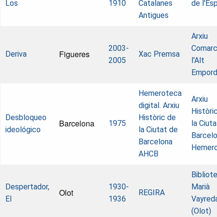
Los
1910
Catalanes
de l'Es
Antigues
Arxiu
2003-
Comarc
Figueres
Deriva
Xac Premsa
2005
l'Alt
Empor
Hemeroteca
Arxiu
digital. Arxiu
Històri
Desbloqueo
Històric de
Barcelona
1975
la Ciut
ideológico
la Ciutat de
Barcelo
Barcelona
Hemer
AHCB
Bibliot
Despertador,
1930-
Marià
Olot
REGIRA
El
1936
Vayred
(Olot)