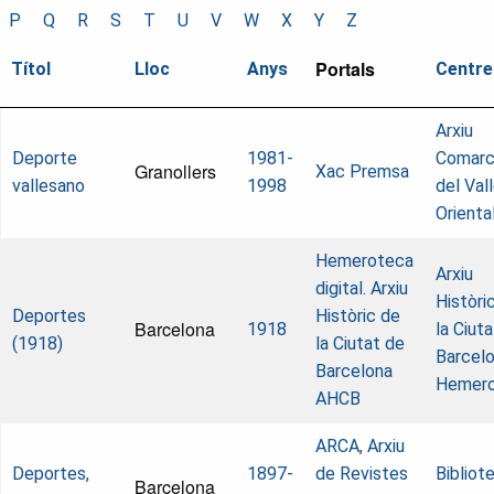
P
Q
R
S
T
U
V
W
X
Y
Z
Portals
Títol
Lloc
Anys
Centre
Arxiu
Deporte
1981-
Comarc
Granollers
Xac Premsa
vallesano
1998
del Val
Orienta
Hemeroteca
Arxiu
digital. Arxiu
Històri
Deportes
Històric de
Barcelona
1918
la Ciut
(1918)
la Ciutat de
Barcelo
Barcelona
Hemer
AHCB
ARCA, Arxiu
Deportes,
1897-
de Revistes
Bibliot
Barcelona