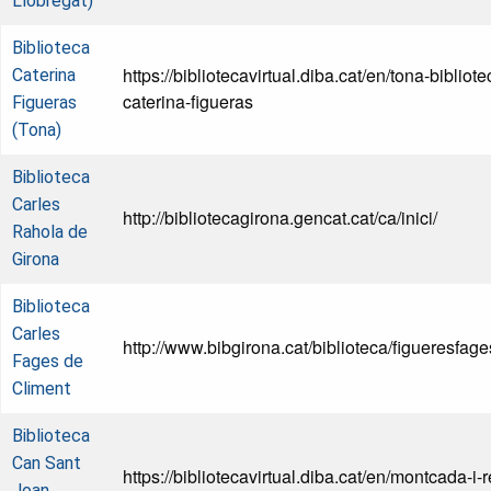
Llobregat)
Biblioteca
https://bibliotecavirtual.diba.cat/en/tona-bibliote
Caterina
caterina-figueras
Figueras
(Tona)
Biblioteca
Carles
http://bibliotecagirona.gencat.cat/ca/inici/
Rahola de
Girona
Biblioteca
Carles
http://www.bibgirona.cat/biblioteca/figueresfag
Fages de
Climent
Biblioteca
Can Sant
https://bibliotecavirtual.diba.cat/en/montcada-i-r
Joan