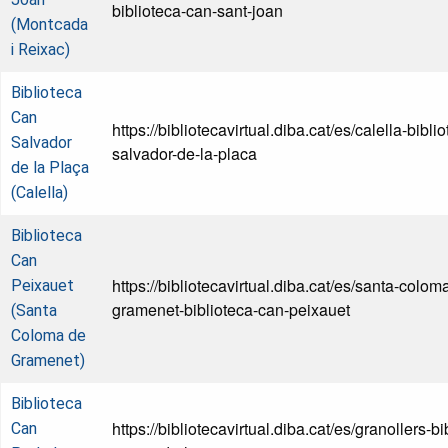
biblioteca-can-sant-joan
(Montcada
i Reixac)
Biblioteca
Can
https://bibliotecavirtual.diba.cat/es/calella-bibli
Salvador
salvador-de-la-placa
de la Plaça
(Calella)
Biblioteca
Can
https://bibliotecavirtual.diba.cat/es/santa-colom
Peixauet
gramenet-biblioteca-can-peixauet
(Santa
Coloma de
Gramenet)
Biblioteca
https://bibliotecavirtual.diba.cat/es/granollers-bi
Can