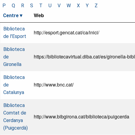
P
Q
R
S
T
U
V
W
X
Y
Z
Web
Centre
Biblioteca
http://esport.gencat.cat/ca/inici/
de l'Esport
Biblioteca
https://bibliotecavirtual.diba.cat/es/gironella-bib
de
Gironella
Biblioteca
http://www.bnc.cat/
de
Catalunya
Biblioteca
Comtat de
http://www.bibgirona.cat/biblioteca/puigcerda
Cerdanya
(Puigcerdà)