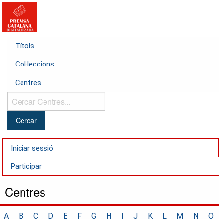
Títols
Col·leccions
Centres
Cercar
Centres...
Iniciar sessió
Participar
Centres
A
B
C
D
E
F
G
H
I
J
K
L
M
N
O