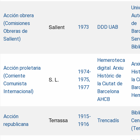
Univ
Acción obrera
Aut
(Comisiones
de
Sallent
1973
DDD UAB
Obreras de
Bar
Sallent)
Ser
Bib
Hemeroteca
Arxi
Acción proletaria
digital. Arxiu
1974-
Hist
(Corriente
Històric de
S. L.
1975,
la C
Comunista
la Ciutat de
1977
Bar
Internacional)
Barcelona
Hem
AHCB
Bib
Acción
1915-
Terrassa
Trencadís
Cen
republicana
1916
(Te