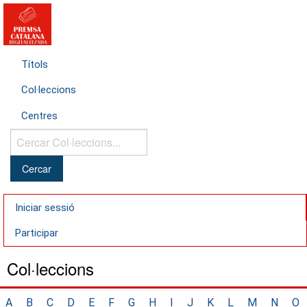
Títols
Col·leccions
Centres
Cercar
Col·leccions...
Iniciar sessió
Participar
Col·leccions
A
B
C
D
E
F
G
H
I
J
K
L
M
N
O