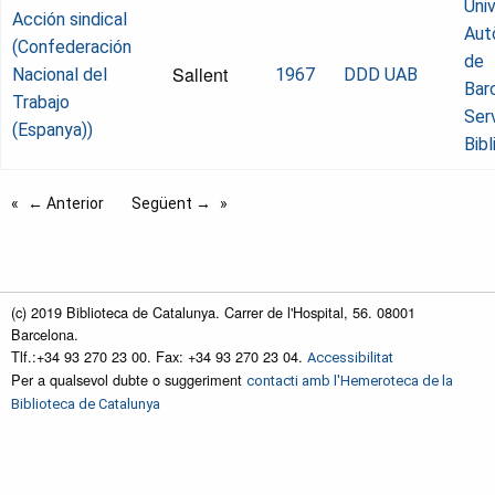
Univ
Acción sindical
Aut
(Confederación
de
Sallent
Nacional del
1967
DDD UAB
Bar
Trabajo
Ser
(Espanya))
Bib
← Anterior
Següent →
(c) 2019 Biblioteca de Catalunya. Carrer de l'Hospital, 56. 08001
Barcelona.
Tlf.:+34 93 270 23 00. Fax: +34 93 270 23 04.
Accessibilitat
Per a qualsevol dubte o suggeriment
contacti amb l'Hemeroteca de la
Biblioteca de Catalunya