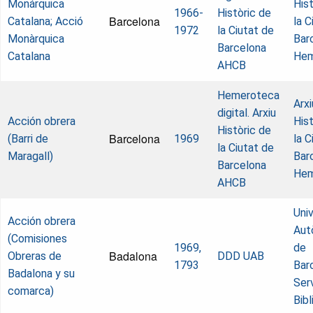
Monárquica
Hist
1966-
Històric de
Barcelona
Catalana; Acció
la C
1972
la Ciutat de
Monàrquica
Bar
Barcelona
Catalana
Hem
AHCB
Hemeroteca
Arxi
digital. Arxiu
Acción obrera
Hist
Històric de
Barcelona
(Barri de
1969
la C
la Ciutat de
Maragall)
Bar
Barcelona
Hem
AHCB
Univ
Acción obrera
Aut
(Comisiones
1969,
de
Badalona
Obreras de
DDD UAB
1793
Bar
Badalona y su
Ser
comarca)
Bib