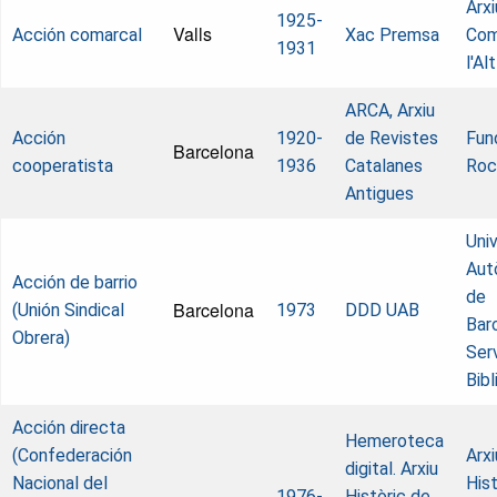
Arxi
1925-
Valls
Acción comarcal
Xac Premsa
Com
1931
l'A
ARCA, Arxiu
Acción
1920-
de Revistes
Fun
Barcelona
cooperatista
1936
Catalanes
Roc
Antigues
Univ
Aut
Acción de barrio
de
Barcelona
(Unión Sindical
1973
DDD UAB
Bar
Obrera)
Ser
Bib
Acción directa
Hemeroteca
(Confederación
Arxi
digital. Arxiu
Nacional del
Hist
1976-
Històric de