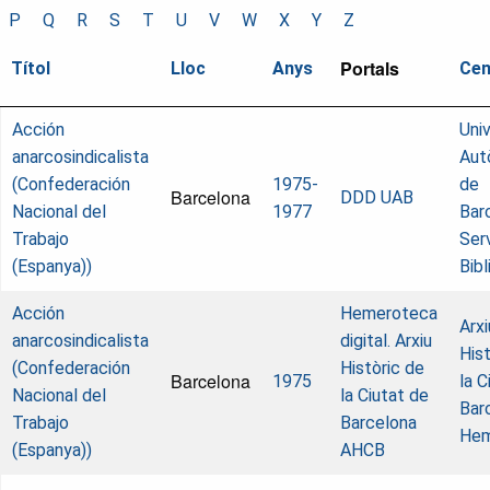
P
Q
R
S
T
U
V
W
X
Y
Z
Portals
Títol
Lloc
Anys
Cen
Acción
Univ
anarcosindicalista
Aut
(Confederación
1975-
de
Barcelona
DDD UAB
Nacional del
1977
Bar
Trabajo
Ser
(Espanya))
Bib
Acción
Hemeroteca
Arxi
anarcosindicalista
digital. Arxiu
Hist
(Confederación
Històric de
Barcelona
1975
la C
Nacional del
la Ciutat de
Bar
Trabajo
Barcelona
Hem
(Espanya))
AHCB