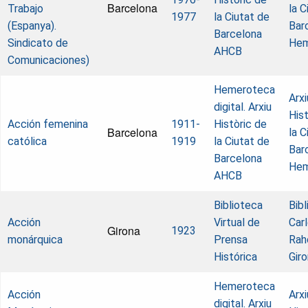
Barcelona
Trabajo
la C
1977
la Ciutat de
(Espanya).
Bar
Barcelona
Sindicato de
Hem
AHCB
Comunicaciones)
Hemeroteca
Arxi
digital. Arxiu
Hist
Acción femenina
1911-
Històric de
Barcelona
la C
católica
1919
la Ciutat de
Bar
Barcelona
Hem
AHCB
Biblioteca
Bib
Acción
Virtual de
Car
Girona
1923
monárquica
Prensa
Rah
Histórica
Gir
Hemeroteca
Acción
Arxi
digital. Arxiu