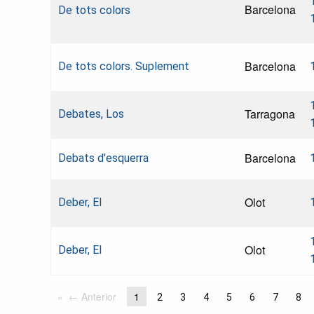
Barcelona
De tots colors
Barcelona
De tots colors. Suplement
Tarragona
Debates, Los
Barcelona
Debats d'esquerra
Olot
Deber, El
Olot
Deber, El
← Anterior
1
2
3
4
5
6
7
8