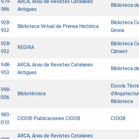
1979-
ARCA, Arxiu de Revistes Catalanes
Biblioteca d
1986
Antigues
1928-
Biblioteca C
Biblioteca Virtual de Prensa Histórica
1932
Girona
1928-
Biblioteca C
REGIRA
1932
Climent
1948-
ARCA, Arxiu de Revistes Catalanes
Biblioteca d
1953
Antigues
Escola Tècni
1998-
Bibliotècnica
d'Arquitectu
2006
Biblioteca
1983-
CIDOB-Publicaciones CIDOB
CIDOB
2010
ARCA, Arxiu de Revistes Catalanes