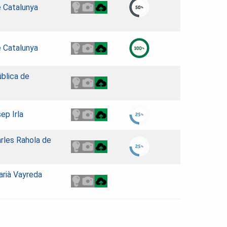
e Catalunya
e Catalunya
ública de
ep Irla
arles Rahola de
arià Vayreda