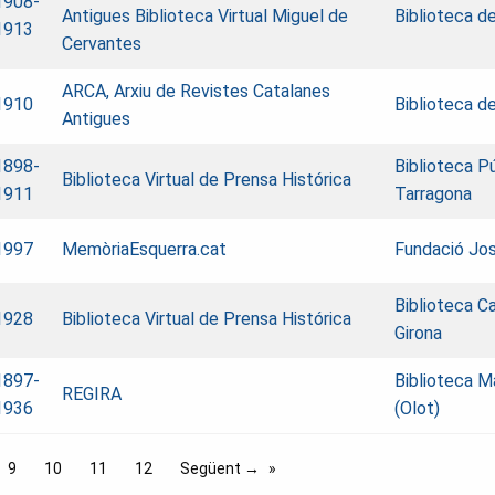
1908-
Antigues
Biblioteca Virtual Miguel de
Biblioteca d
1913
Cervantes
ARCA, Arxiu de Revistes Catalanes
1910
Biblioteca d
Antigues
1898-
Biblioteca P
Biblioteca Virtual de Prensa Histórica
1911
Tarragona
1997
MemòriaEsquerra.cat
Fundació Jos
Biblioteca C
1928
Biblioteca Virtual de Prensa Histórica
Girona
1897-
Biblioteca M
REGIRA
1936
(Olot)
9
10
11
12
Següent →