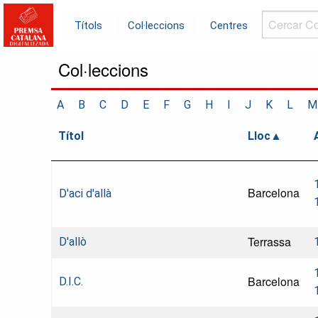
Cercar
Títols
Col·leccions
Centres
Col·leccions.
Col·leccions
A
B
C
D
E
F
G
H
I
J
K
L
M
Títol
Lloc
Barcelona
D'aci d'allà
Terrassa
D'allò
Barcelona
D.I.C.