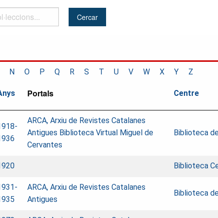
..
N
O
P
Q
R
S
T
U
V
W
X
Y
Z
Portals
Anys
Centre
ARCA, Arxiu de Revistes Catalanes
1918-
Antigues
Biblioteca Virtual Miguel de
Biblioteca d
1936
Cervantes
1920
Biblioteca Ce
1931-
ARCA, Arxiu de Revistes Catalanes
Biblioteca d
1935
Antigues