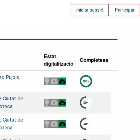
Iniciar sessió
Participar
Estat
Completesa
digitalització
sc Pujols
la Ciutat de
roteca
la Ciutat de
roteca