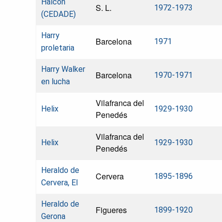
Halcón
S. L.
1972-1973
(CEDADE)
Harry
Barcelona
1971
proletaria
Harry Walker
Barcelona
1970-1971
en lucha
Vilafranca del
Helix
1929-1930
Penedés
Vilafranca del
Helix
1929-1930
Penedés
Heraldo de
Cervera
1895-1896
Cervera, El
Heraldo de
Figueres
1899-1920
Gerona