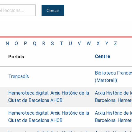
..
N
O
P
Q
R
S
T
U
V
W
X
Y
Z
Portals
Centre
Biblioteca France
Trencadís
(Martorell)
Hemeroteca digital. Arxiu Històric de la
Arxiu Històric de 
Ciutat de Barcelona AHCB
Barcelona. Heme
Hemeroteca digital. Arxiu Històric de la
Arxiu Històric de 
Ciutat de Barcelona AHCB
Barcelona. Heme