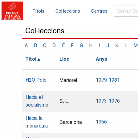
Cercar
Títols
Col·leccions
Centres
Col·leccions.
Col·leccions
A
B
C
D
E
F
G
H
I
J
K
L
M
Títol
Lloc
Anys
Martorell
H2O Polo
1979-1981
Hacia el
S. L.
1973-1976
socialismo
Hacia la
Barcelona
1966
monarquía