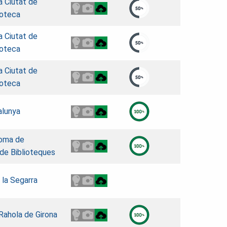
la Ciutat de
roteca
la Ciutat de
roteca
la Ciutat de
roteca
alunya
noma de
 de Biblioteques
 la Segarra
 Rahola de Girona