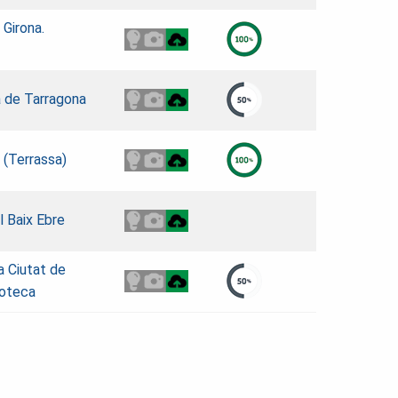
 Girona.
a de Tarragona
 (Terrassa)
l Baix Ebre
la Ciutat de
roteca