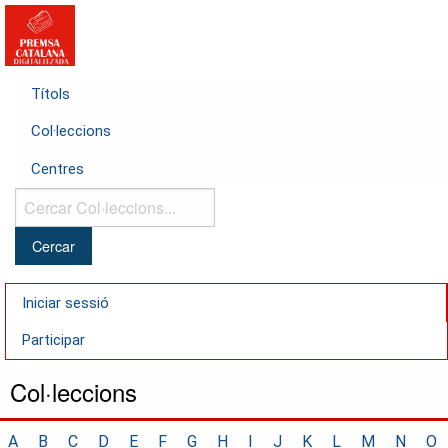
Títols
Col·leccions
Centres
Cercar
Col·leccions...
Iniciar sessió
Participar
Col·leccions
A
B
C
D
E
F
G
H
I
J
K
L
M
N
O