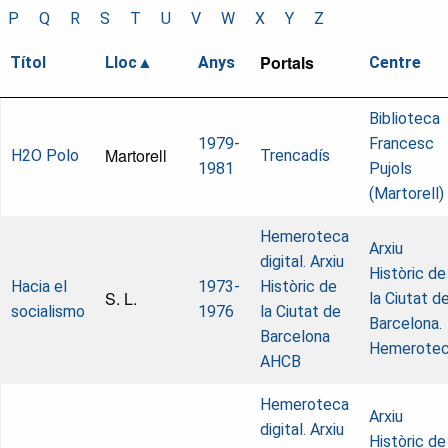
P
Q
R
S
T
U
V
W
X
Y
Z
Portals
Títol
Lloc
Anys
Centre
Biblioteca
1979-
Francesc
Martorell
H2O Polo
Trencadís
1981
Pujols
(Martorell)
Hemeroteca
Arxiu
digital. Arxiu
Històric de
Hacia el
1973-
Històric de
S. L.
la Ciutat d
socialismo
1976
la Ciutat de
Barcelona.
Barcelona
Hemerote
AHCB
Hemeroteca
Arxiu
digital. Arxiu
Històric de