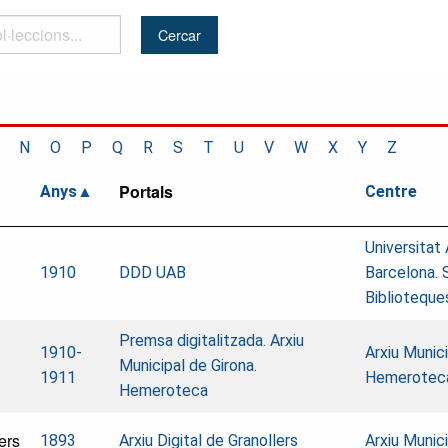
..
N
O
P
Q
R
S
T
U
V
W
X
Y
Z
Portals
Anys
Centre
Universita
1910
DDD UAB
Barcelona. 
Biblioteque
Premsa digitalitzada. Arxiu
1910-
Arxiu Munici
Municipal de Girona.
1911
Hemerotec
Hemeroteca
ers
1893
Arxiu Digital de Granollers
Arxiu Munici