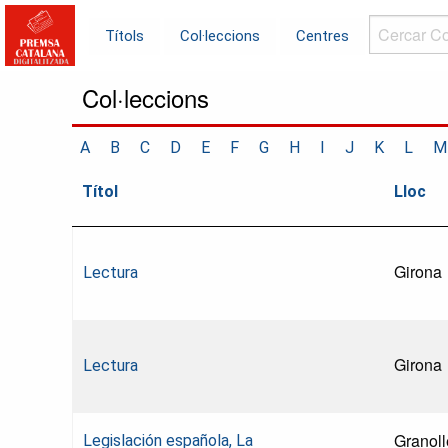
Cercar
Títols
Col·leccions
Centres
Col·leccions.
Col·leccions
A
B
C
D
E
F
G
H
I
J
K
L
M
Títol
Lloc
Girona
Lectura
Girona
Lectura
Granoll
Legislación española, La