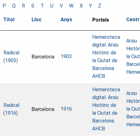
P
Q
R
S
T
U
V
W
X
Y
Z
Portals
Títol
Lloc
Anys
Centr
Hemeroteca
Arxiu
digital. Arxiu
Històr
Radical
Històric de
Barcelona
1903
la Ciu
(1903)
la Ciutat de
Barcel
Barcelona
Heme
AHCB
Hemeroteca
Arxiu
digital. Arxiu
Històr
Radical
Històric de
Barcelona
1916
la Ciu
(1916)
la Ciutat de
Barcel
Barcelona
Heme
AHCB