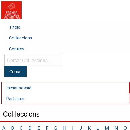
Títols
Col·leccions
Centres
Cercar
Col·leccions...
Iniciar sessió
Participar
Col·leccions
A
B
C
D
E
F
G
H
I
J
K
L
M
N
O