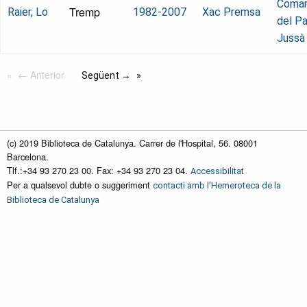
Comar
Tremp
Raier, Lo
1982-2007
Xac Premsa
del Pa
Jussà
← Anterior
Següent →
(c) 2019 Biblioteca de Catalunya. Carrer de l'Hospital, 56. 08001
Barcelona.
Tlf.:+34 93 270 23 00. Fax: +34 93 270 23 04.
Accessibilitat
Per a qualsevol dubte o suggeriment
contacti amb l'Hemeroteca de la
Biblioteca de Catalunya