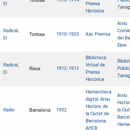
El
Prensa
Tarra
Histórica
Arxiu
Radical,
Comar
Tortosa
1910-1935
Xac Premsa
El
del Ba
Ebre
Biblioteca
Biblio
Radical,
Virtual de
Reus
1912-1913
Públi
El
Prensa
Tarra
Histórica
Hemeroteca
Arxiu
digital. Arxiu
Històr
Històric de
Barcelona
Radio
1932
la Ciu
la Ciutat de
Barcel
Barcelona
Heme
AHCB