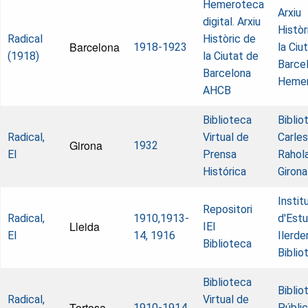
Hemeroteca
Arxiu
digital. Arxiu
Històr
Radical
Històric de
Barcelona
1918-1923
la Ciu
(1918)
la Ciutat de
Barcel
Barcelona
Heme
AHCB
Biblioteca
Biblio
Radical,
Virtual de
Carles
Girona
1932
El
Prensa
Rahol
Histórica
Girona
Instit
Repositori
Radical,
1910,1913-
d'Estu
Lleida
IEI
El
14, 1916
Ilerde
Biblioteca
Biblio
Biblioteca
Biblio
Radical,
Virtual de
Tortosa
1910-1914
Públi