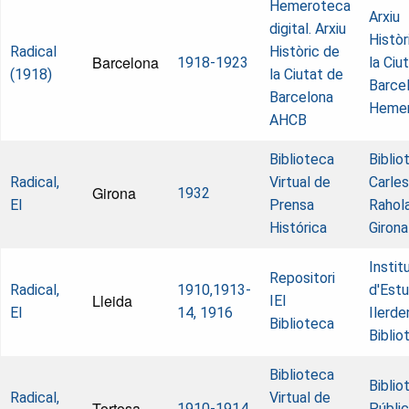
Hemeroteca
Arxiu
digital. Arxiu
Històr
Radical
Històric de
Barcelona
1918-1923
la Ciu
(1918)
la Ciutat de
Barcel
Barcelona
Heme
AHCB
Biblioteca
Biblio
Radical,
Virtual de
Carles
Girona
1932
El
Prensa
Rahol
Histórica
Girona
Instit
Repositori
Radical,
1910,1913-
d'Estu
Lleida
IEI
El
14, 1916
Ilerde
Biblioteca
Biblio
Biblioteca
Biblio
Radical,
Virtual de
Tortosa
1910-1914
Públi