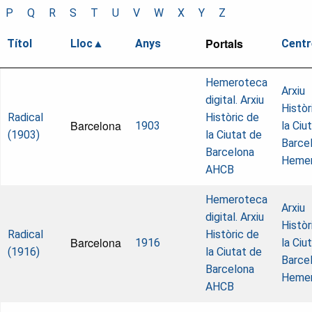
P
Q
R
S
T
U
V
W
X
Y
Z
Portals
Títol
Lloc
Anys
Centr
Hemeroteca
Arxiu
digital. Arxiu
Històr
Radical
Històric de
Barcelona
1903
la Ciu
(1903)
la Ciutat de
Barcel
Barcelona
Heme
AHCB
Hemeroteca
Arxiu
digital. Arxiu
Històr
Radical
Històric de
Barcelona
1916
la Ciu
(1916)
la Ciutat de
Barcel
Barcelona
Heme
AHCB