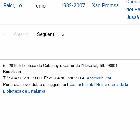
Comar
Tremp
Raier, Lo
1982-2007
Xac Premsa
del Pa
Jussà
← Anterior
Següent →
(c) 2019 Biblioteca de Catalunya. Carrer de l'Hospital, 56. 08001
Barcelona.
Tlf.:+34 93 270 23 00. Fax: +34 93 270 23 04.
Accessibilitat
Per a qualsevol dubte o suggeriment
contacti amb l'Hemeroteca de la
Biblioteca de Catalunya