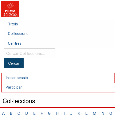
Títols
Col·leccions
Centres
Cercar
Col·leccions...
Iniciar sessió
Participar
Col·leccions
A
B
C
D
E
F
G
H
I
J
K
L
M
N
O