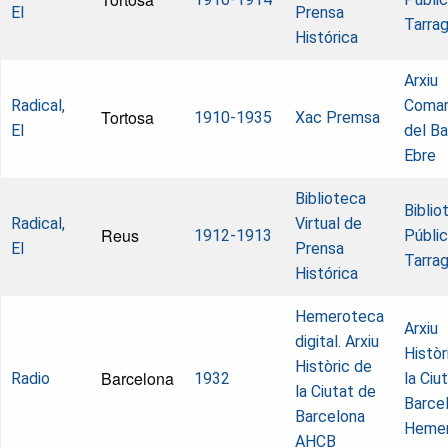
El
Prensa
Tarra
Histórica
Arxiu
Radical,
Comar
Tortosa
1910-1935
Xac Premsa
El
del Ba
Ebre
Biblioteca
Biblio
Radical,
Virtual de
Reus
1912-1913
Públi
El
Prensa
Tarra
Histórica
Hemeroteca
Arxiu
digital. Arxiu
Històr
Històric de
Barcelona
Radio
1932
la Ciu
la Ciutat de
Barcel
Barcelona
Heme
AHCB