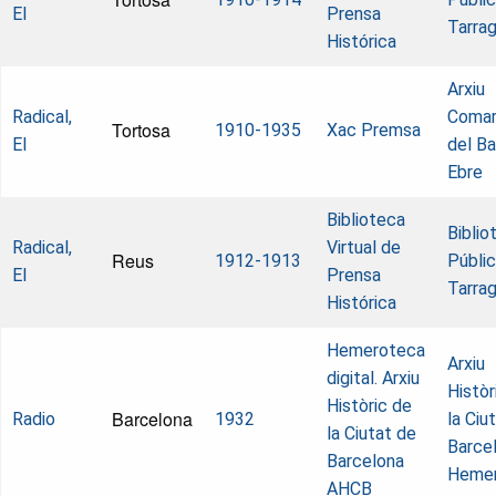
El
Prensa
Tarra
Histórica
Arxiu
Radical,
Comar
Tortosa
1910-1935
Xac Premsa
El
del Ba
Ebre
Biblioteca
Biblio
Radical,
Virtual de
Reus
1912-1913
Públi
El
Prensa
Tarra
Histórica
Hemeroteca
Arxiu
digital. Arxiu
Històr
Històric de
Barcelona
Radio
1932
la Ciu
la Ciutat de
Barcel
Barcelona
Heme
AHCB