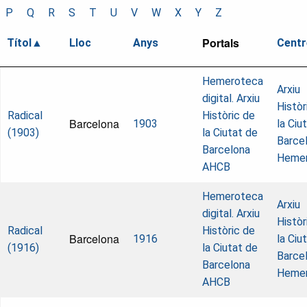
P
Q
R
S
T
U
V
W
X
Y
Z
Portals
Títol
Lloc
Anys
Centr
Hemeroteca
Arxiu
digital. Arxiu
Històr
Radical
Històric de
Barcelona
1903
la Ciu
(1903)
la Ciutat de
Barcel
Barcelona
Heme
AHCB
Hemeroteca
Arxiu
digital. Arxiu
Històr
Radical
Històric de
Barcelona
1916
la Ciu
(1916)
la Ciutat de
Barcel
Barcelona
Heme
AHCB