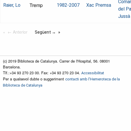
Comar
Tremp
Raier, Lo
1982-2007
Xac Premsa
del Pa
Jussà
← Anterior
Següent →
(c) 2019 Biblioteca de Catalunya. Carrer de l'Hospital, 56. 08001
Barcelona.
Tlf.:+34 93 270 23 00. Fax: +34 93 270 23 04.
Accessibilitat
Per a qualsevol dubte o suggeriment
contacti amb l'Hemeroteca de la
Biblioteca de Catalunya