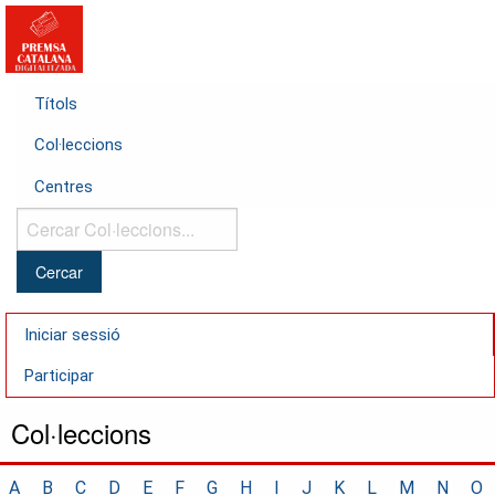
Títols
Col·leccions
Centres
Cercar
Col·leccions...
Iniciar sessió
Participar
Col·leccions
A
B
C
D
E
F
G
H
I
J
K
L
M
N
O