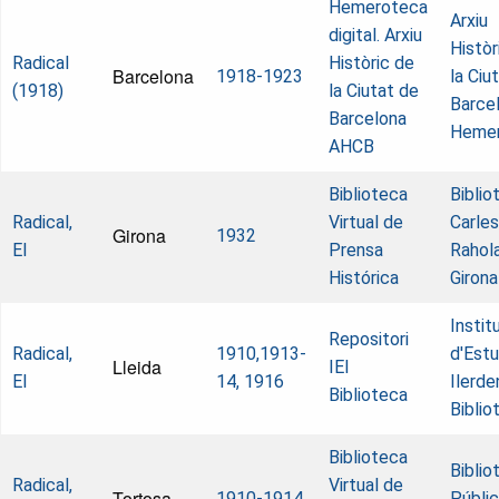
Hemeroteca
Arxiu
digital. Arxiu
Històr
Radical
Històric de
Barcelona
1918-1923
la Ciu
(1918)
la Ciutat de
Barcel
Barcelona
Heme
AHCB
Biblioteca
Biblio
Radical,
Virtual de
Carles
Girona
1932
El
Prensa
Rahol
Histórica
Girona
Instit
Repositori
Radical,
1910,1913-
d'Estu
Lleida
IEI
El
14, 1916
Ilerde
Biblioteca
Biblio
Biblioteca
Biblio
Radical,
Virtual de
Tortosa
1910-1914
Públi