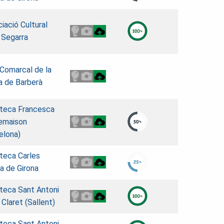
iació Cultural
 Segarra
 Comarcal de la
 de Barberà
oteca Francesca
emaison
elona)
oteca Carles
a de Girona
oteca Sant Antoni
 Claret (Sallent)
oteca Sant Antoni