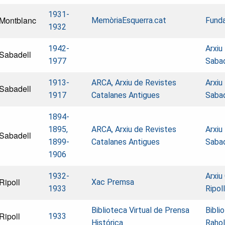
1931-
Montblanc
MemòriaEsquerra.cat
Funda
1932
1942-
Arxiu
Sabadell
1977
Saba
1913-
ARCA, Arxiu de Revistes
Arxiu
Sabadell
1917
Catalanes Antigues
Saba
1894-
1895,
ARCA, Arxiu de Revistes
Arxiu
Sabadell
1899-
Catalanes Antigues
Saba
1906
1932-
Arxiu
Ripoll
Xac Premsa
1933
Ripol
Biblioteca Virtual de Prensa
Bibli
Ripoll
1933
Histórica
Rahol