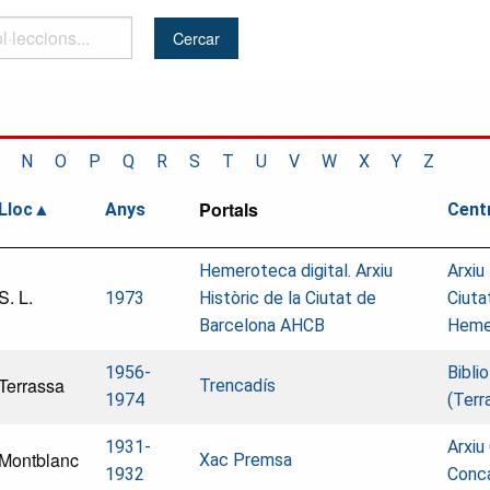
..
N
O
P
Q
R
S
T
U
V
W
X
Y
Z
Portals
Lloc
Anys
Cent
Hemeroteca digital. Arxiu
Arxiu
S. L.
1973
Històric de la Ciutat de
Ciuta
Barcelona AHCB
Heme
1956-
Bibli
Terrassa
Trencadís
1974
(Terr
1931-
Arxiu
Montblanc
Xac Premsa
1932
Conca