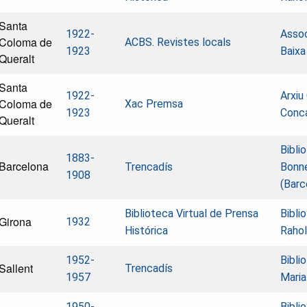
Santa
1922-
Assoc
Coloma de
ACBS. Revistes locals
1923
Baixa
Queralt
Santa
1922-
Arxiu
Coloma de
Xac Premsa
1923
Conca
Queralt
Bibli
1883-
Barcelona
Trencadís
Bonn
1908
(Barc
Biblioteca Virtual de Prensa
Bibli
Girona
1932
Histórica
Rahol
1952-
Bibli
Sallent
Trencadís
1957
Maria
1950-
Bibli