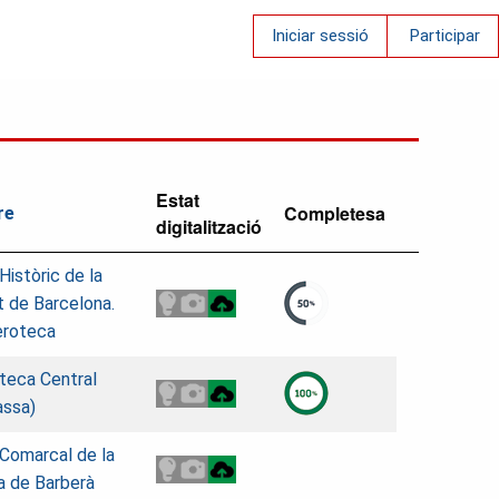
Iniciar sessió
Participar
Estat
Completesa
re
digitalització
 Històric de la
t de Barcelona.
roteca
oteca Central
assa)
 Comarcal de la
 de Barberà