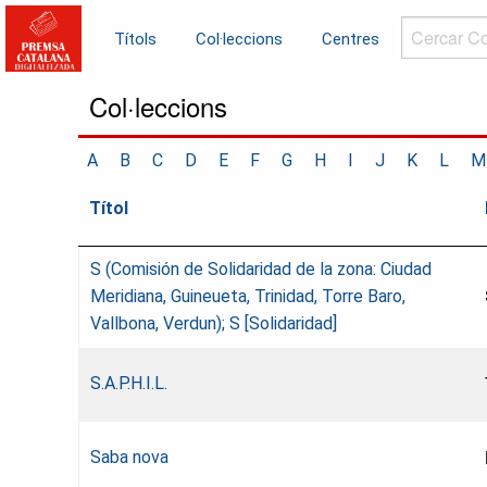
Cercar
Títols
Col·leccions
Centres
Col·leccions.
Col·leccions
A
B
C
D
E
F
G
H
I
J
K
L
M
Títol
S (Comisión de Solidaridad de la zona: Ciudad
Meridiana, Guineueta, Trinidad, Torre Baro,
Vallbona, Verdun); S [Solidaridad]
S.A.P.H.I.L.
Saba nova