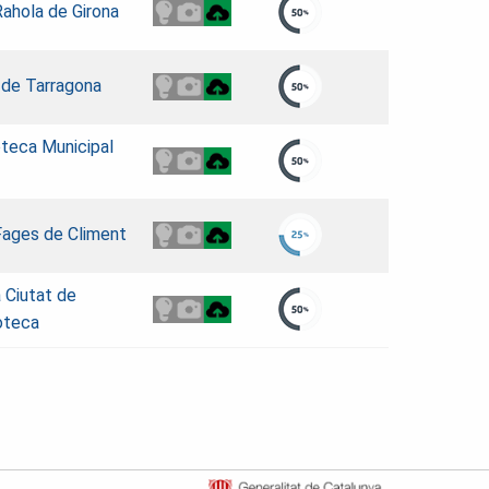
Rahola de Girona
 de Tarragona
teca Municipal
 Fages de Climent
a Ciutat de
oteca