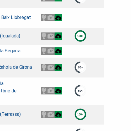
 Baix Llobregat
 (Igualada)
la Segarra
Rahola de Girona
la
tòric de
 (Terrassa)