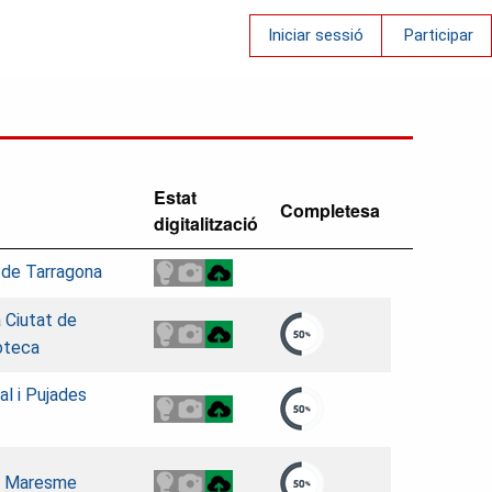
Iniciar sessió
Participar
Estat
Completesa
digitalització
 de Tarragona
a Ciutat de
oteca
al i Pujades
el Maresme