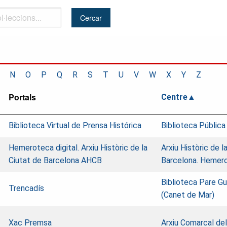
..
N
O
P
Q
R
S
T
U
V
W
X
Y
Z
Portals
Centre
Biblioteca Virtual de Prensa Histórica
Biblioteca Pública
Hemeroteca digital. Arxiu Històric de la
Arxiu Històric de l
Ciutat de Barcelona AHCB
Barcelona. Hemer
Biblioteca Pare Gu
Trencadís
(Canet de Mar)
Xac Premsa
Arxiu Comarcal d