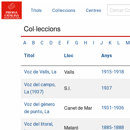
Cercar
Títols
Col·leccions
Centres
Col·leccions.
Col·leccions
A
B
C
D
E
F
G
H
I
J
K
L
M
Títol
Lloc
Anys
Valls
Voz de Valls, La
1915-1918
Voz del campo,
S.l.
1937
La (1937)
Voz del género
Canet de Mar
1931-1936
de punto, La
Voz del litoral,
Mataró
1885-1888