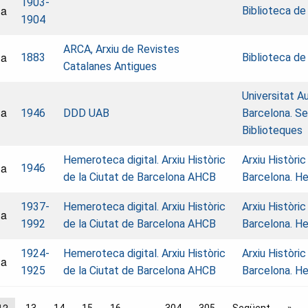
1903-
na
Biblioteca de
1904
ARCA, Arxiu de Revistes
na
1883
Biblioteca de
Catalanes Antigues
Universitat 
na
1946
DDD UAB
Barcelona. Se
Biblioteques
Hemeroteca digital. Arxiu Històric
Arxiu Històric
na
1946
de la Ciutat de Barcelona AHCB
Barcelona. H
1937-
Hemeroteca digital. Arxiu Històric
Arxiu Històric
na
1992
de la Ciutat de Barcelona AHCB
Barcelona. H
1924-
Hemeroteca digital. Arxiu Històric
Arxiu Històric
na
1925
de la Ciutat de Barcelona AHCB
Barcelona. H
12
13
14
15
16
304
305
Següent →