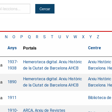
..
N
O
P
Q
R
S
T
U
V
W
X
Y
Z
Portals
Anys
Centre
1937-
Hemeroteca digital. Arxiu Històric
Arxiu Històric
na
1938
de la Ciutat de Barcelona AHCB
Barcelona. H
Hemeroteca digital. Arxiu Històric
Arxiu Històric
na
1890
de la Ciutat de Barcelona AHCB
Barcelona. H
na
1911
Biblioteca de
1910-
ARCA, Arxiu de Revistes