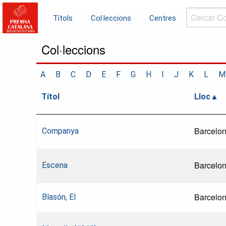
Cercar
Títols
Col·leccions
Centres
Col·leccions.
Col·leccions
A
B
C
D
E
F
G
H
I
J
K
L
M
Títol
Lloc
Barcelo
Companya
Barcelo
Escena
Barcelo
Blasón, El