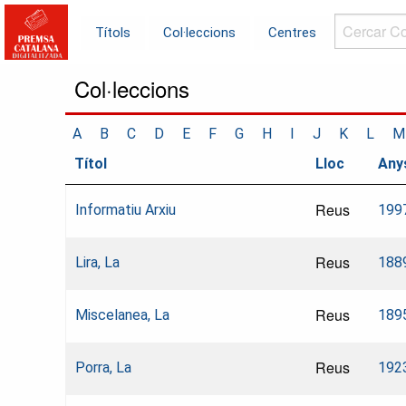
Cercar
Títols
Col·leccions
Centres
Col·leccions.
Col·leccions
A
B
C
D
E
F
G
H
I
J
K
L
M
Títol
Lloc
Any
Reus
Informatiu Arxiu
199
Reus
Lira, La
188
Reus
Miscelanea, La
189
Reus
Porra, La
192