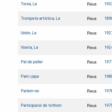
Reus
Torxa, La
193
Reus
Trompeta artística, La
189
Reus
Unión, La
192
Reus
Vixeta, La
192
Reus
Pal de paller
197
Reus
Pam i pipa
198
Reus
Parlem-ne
197
Reus
Participació de tothom
197